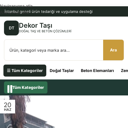
Navigasyona atla
İstanbul geneli ürün tedariği ve uygulama desteği
Ana içeriğe atla
Dekor Taşı
DT
DOĞAL TAŞ VE BETON ÇÖZÜMLERI
Ara
☰ Tüm Kategoriler
Doğal Taşlar
Beton Elemanları
Zem
Tüm Kategoriler
20
HAZ