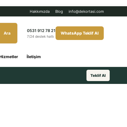
Hakkımızda
Blog
info@dekortasi.com
0531 912 78 21
Ara
WhatsApp Teklif Al
7/24 destek hattı
Hizmetler
İletişim
Teklif Al