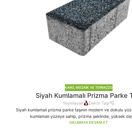
KARO, MOZAIK VE TERRAZZO
Siyah Kumlamalı Prizma Parke T
Yayınlayan
Dekor Taşı
Siyah kumlamalı prizma parke taşının modern ve dokulu yüzey
kumlamalı yüzeye sahip, prizma şeklinde, yüksek day
OKUMAYA DEVAM ET