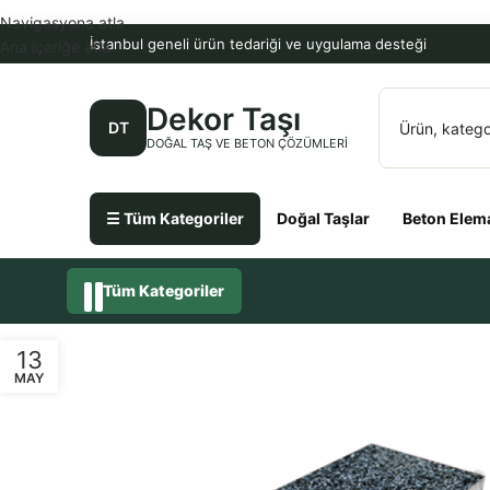
Navigasyona atla
İstanbul geneli ürün tedariği ve uygulama desteği
Ana içeriğe atla
Dekor Taşı
DT
DOĞAL TAŞ VE BETON ÇÖZÜMLERI
☰ Tüm Kategoriler
Doğal Taşlar
Beton Elema
Tüm Kategoriler
13
MAY