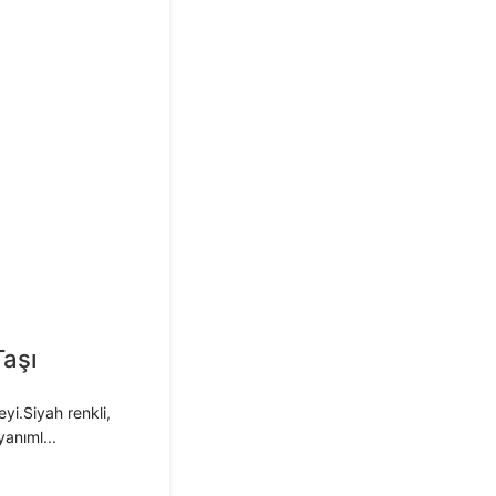
aşı
i.Siyah renkli,
anıml...