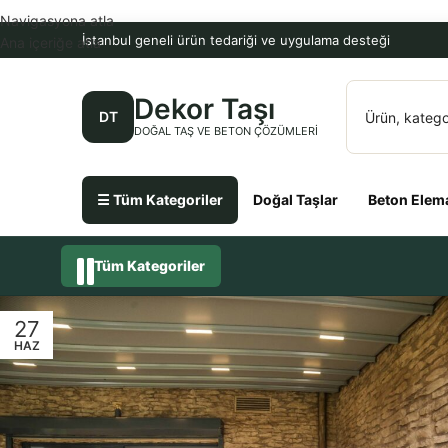
Navigasyona atla
İstanbul geneli ürün tedariği ve uygulama desteği
Ana içeriğe atla
Dekor Taşı
DT
DOĞAL TAŞ VE BETON ÇÖZÜMLERI
☰ Tüm Kategoriler
Doğal Taşlar
Beton Elema
Tüm Kategoriler
27
HAZ