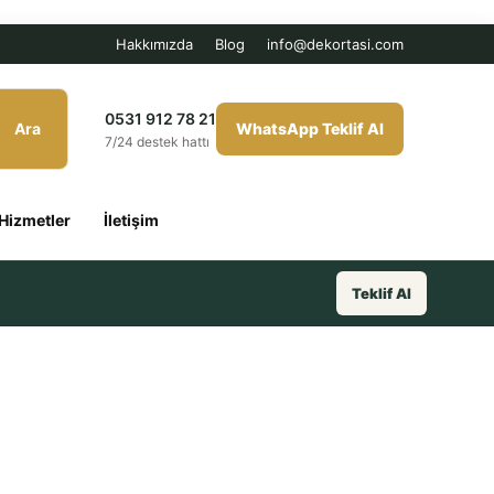
Hakkımızda
Blog
info@dekortasi.com
0531 912 78 21
Ara
WhatsApp Teklif Al
7/24 destek hattı
Hizmetler
İletişim
Teklif Al