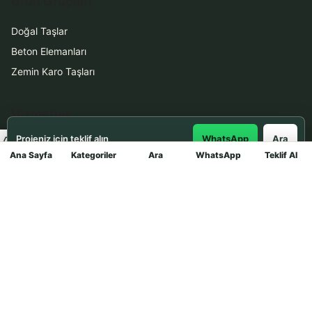
Ürün Grupları
Doğal Taşlar
Beton Elemanları
Zemin Karo Taşları
Hizmetler
Projeniz için teklif alın
WhatsApp
Ara
Uygulama
Ana Sayfa
Kategoriler
Ara
WhatsApp
Teklif Al
Mağaza
Boya Badana
İletişim
0531 912 78 21
WhatsApp ile Teklif Al
info@dekortasi.com