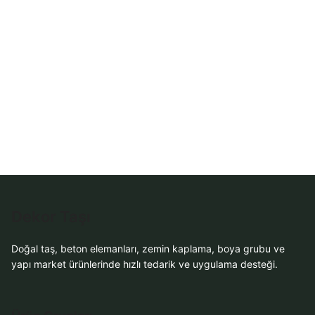
WhatsApp ile
Sipariş
WhatsApp Teklif
Al
Dekor Taşı
Doğal taş, beton elemanları, zemin kaplama, boya grubu ve
yapı market ürünlerinde hızlı tedarik ve uygulama desteği.