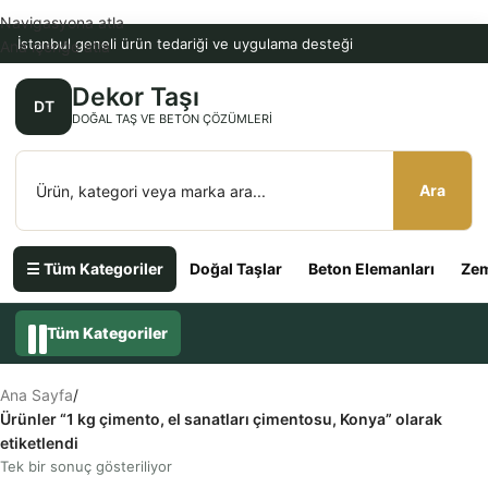
Navigasyona atla
İstanbul geneli ürün tedariği ve uygulama desteği
Ana içeriğe atla
Dekor Taşı
DT
DOĞAL TAŞ VE BETON ÇÖZÜMLERI
Ara
☰ Tüm Kategoriler
Doğal Taşlar
Beton Elemanları
Zem
Tüm Kategoriler
Ana Sayfa
/
Ürünler “1 kg çimento, el sanatları çimentosu, Konya” olarak
etiketlendi
Tek bir sonuç gösteriliyor