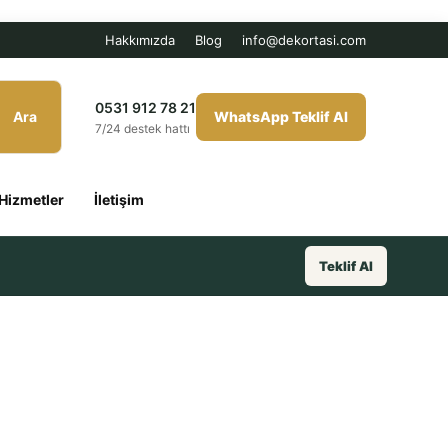
Hakkımızda
Blog
info@dekortasi.com
0531 912 78 21
Ara
WhatsApp Teklif Al
7/24 destek hattı
Hizmetler
İletişim
Teklif Al