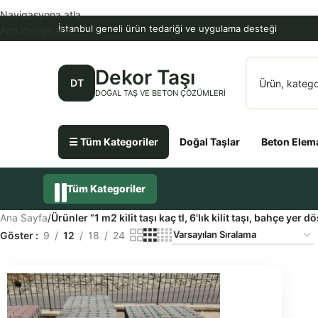
Navigasyona atla
İstanbul geneli ürün tedariği ve uygulama desteği
Ana içeriğe atla
Dekor Taşı
DT
DOĞAL TAŞ VE BETON ÇÖZÜMLERI
☰ Tüm Kategoriler
Doğal Taşlar
Beton Elema
Tüm Kategoriler
Ana Sayfa
/
Ürünler “1 m2 kilit taşı kaç tl, 6'lık kilit taşı, bahçe yer d
Göster
9
12
18
24