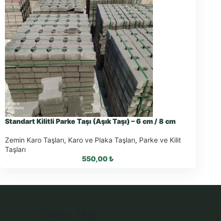
Standart Kilitli Parke Taşı (Aşık Taşı) – 6 cm / 8 cm
Zemin Karo Taşları
,
Karo ve Plaka Taşları
,
Parke ve Kilit
Taşları
550,00
₺
Dekor Taşı
WhatsApp ile Sipariş