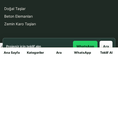
Doğal Taşlar
Beton Elemanları
Zemin Karo Taşları
Hizmetler
Projeniz için teklif alın
WhatsApp
Ara
Uygulama
Ana Sayfa
Kategoriler
Ara
WhatsApp
Teklif Al
Mağaza
Boya Badana
İletişim
0531 912 78 21
WhatsApp ile Teklif Al
info@dekortasi.com