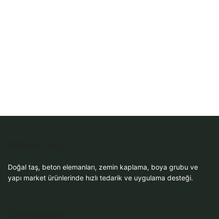
Sipariş
WhatsApp Teklif Al
Dekor Taşı
Doğal taş, beton elemanları, zemin kaplama, boya grubu ve
yapı market ürünlerinde hızlı tedarik ve uygulama desteği.
Ürün Grupları