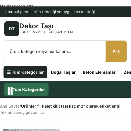
Navigasyona atla
İstanbul geneli ürün tedariği ve uygulama desteği
Ana içeriğe atla
Dekor Taşı
DT
DOĞAL TAŞ VE BETON ÇÖZÜMLERI
Ara
☰ Tüm Kategoriler
Doğal Taşlar
Beton Elemanları
Zem
Tüm Kategoriler
Ana Sayfa
/
Ürünler “1 Palet kilit taşı kaç m2” olarak etiketlendi
Tek bir sonuç gösteriliyor