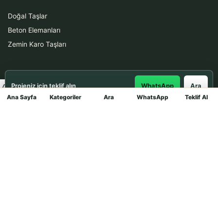
Doğal Taşlar
Beton Elemanları
Zemin Karo Taşları
Hizmetler
Projeniz için teklif alın
WhatsApp
Ara
Uygulama
Ana Sayfa
Kategoriler
Ara
WhatsApp
Teklif Al
Mağaza
Boya Badana
İletişim
0531 912 78 21
WhatsApp ile Teklif Al
info@dekortasi.com