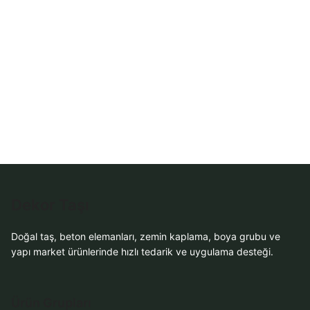
WhatsApp Teklif Al
Dekor Taşı
Doğal taş, beton elemanları, zemin kaplama, boya grubu ve
yapı market ürünlerinde hızlı tedarik ve uygulama desteği.
Ürün Grupları