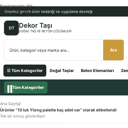
Navigasyona atla
İstanbul geneli ürün tedariği ve uygulama desteği
Ana içeriğe atla
Dekor Taşı
DT
DOĞAL TAŞ VE BETON ÇÖZÜMLERI
Ara
☰ Tüm Kategoriler
Doğal Taşlar
Beton Elemanları
Zem
Tüm Kategoriler
Ana Sayfa
/
Ürünler “10 luk Ytong palette kaç adet var” olarak etiketlendi
Tek bir sonuç gösteriliyor