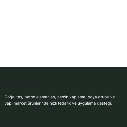
WhatsApp Teklif Al
Dekor Taşı
Doğal taş, beton elemanları, zemin kaplama, boya grubu ve
yapı market ürünlerinde hızlı tedarik ve uygulama desteği.
Ürün Grupları