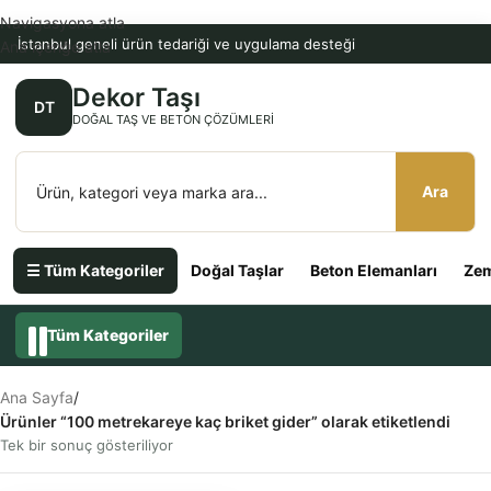
Navigasyona atla
İstanbul geneli ürün tedariği ve uygulama desteği
Ana içeriğe atla
Dekor Taşı
DT
DOĞAL TAŞ VE BETON ÇÖZÜMLERI
Ara
☰ Tüm Kategoriler
Doğal Taşlar
Beton Elemanları
Zem
Tüm Kategoriler
Ana Sayfa
/
Ürünler “100 metrekareye kaç briket gider” olarak etiketlendi
Tek bir sonuç gösteriliyor