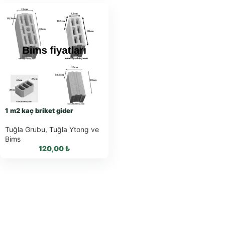
1 m2 kaç briket gider
Tuğla Grubu
,
Tuğla Ytong ve
Bims
120,00
₺
WhatsApp ile Sipariş