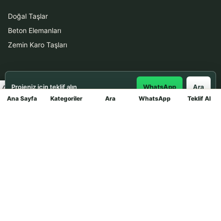
Doğal Taşlar
Beton Elemanları
Zemin Karo Taşları
Hizmetler
Projeniz için teklif alın
WhatsApp
Ara
Uygulama
Ana Sayfa
Kategoriler
Ara
WhatsApp
Teklif Al
Mağaza
Boya Badana
İletişim
0531 912 78 21
WhatsApp ile Teklif Al
info@dekortasi.com