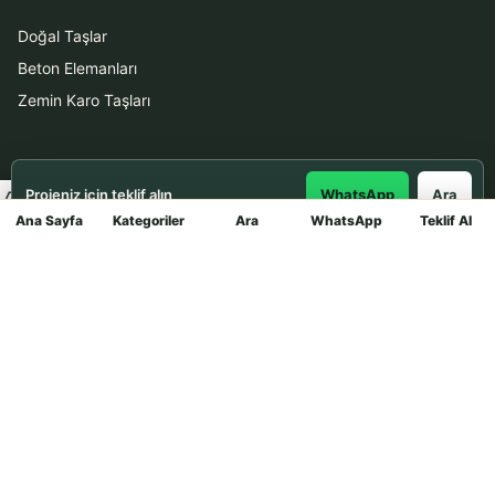
Doğal Taşlar
Beton Elemanları
Zemin Karo Taşları
Hizmetler
Projeniz için teklif alın
WhatsApp
Ara
Uygulama
Ana Sayfa
Kategoriler
Ara
WhatsApp
Teklif Al
Mağaza
Boya Badana
İletişim
0531 912 78 21
WhatsApp ile Teklif Al
info@dekortasi.com