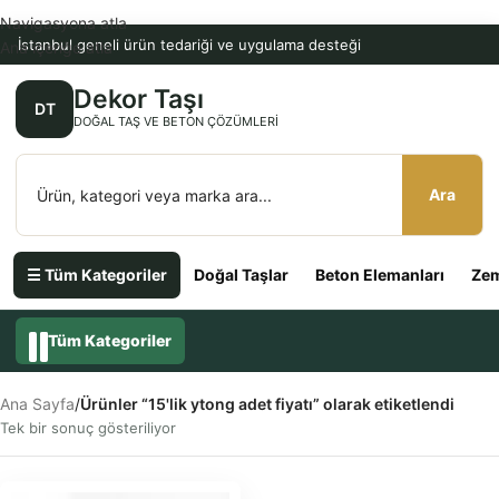
Navigasyona atla
İstanbul geneli ürün tedariği ve uygulama desteği
Ana içeriğe atla
Dekor Taşı
DT
DOĞAL TAŞ VE BETON ÇÖZÜMLERI
Ara
☰ Tüm Kategoriler
Doğal Taşlar
Beton Elemanları
Zem
Tüm Kategoriler
Ana Sayfa
/
Ürünler “15'lik ytong adet fiyatı” olarak etiketlendi
Tek bir sonuç gösteriliyor