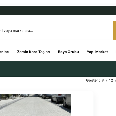
nları
Zemin Karo Taşları
Boya Grubu
Yapı Market
Göster
9
12