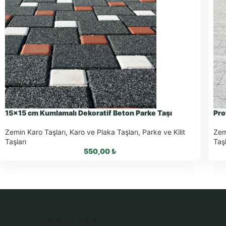
15×15 cm Kumlamalı Dekoratif Beton Parke Taşı
Pro
Zemin Karo Taşları
,
Karo ve Plaka Taşları
,
Parke ve Kilit
Zem
Taşları
Taşl
550,00
₺
WhatsApp ile Sipariş
Dekor Taşı