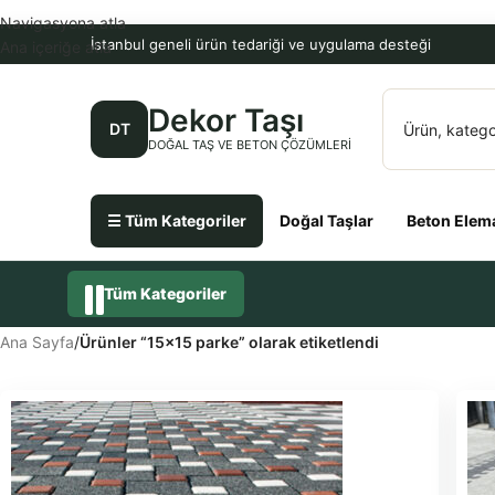
Navigasyona atla
İstanbul geneli ürün tedariği ve uygulama desteği
Ana içeriğe atla
Dekor Taşı
DT
DOĞAL TAŞ VE BETON ÇÖZÜMLERI
☰ Tüm Kategoriler
Doğal Taşlar
Beton Elema
Tüm Kategoriler
Ana Sayfa
/
Ürünler “15x15 parke” olarak etiketlendi