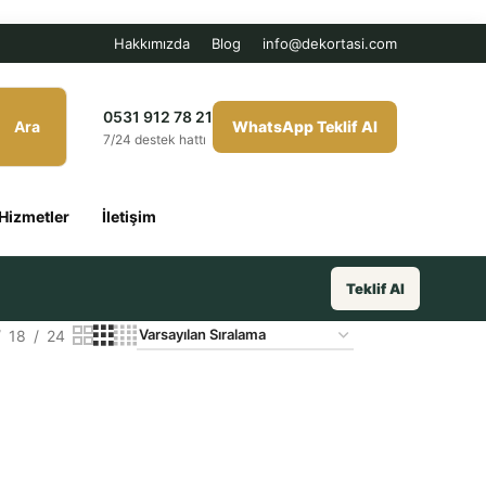
Hakkımızda
Blog
info@dekortasi.com
0531 912 78 21
Ara
WhatsApp Teklif Al
7/24 destek hattı
Hizmetler
İletişim
Teklif Al
18
24