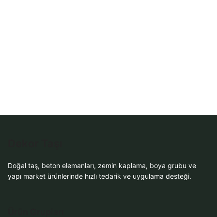
WhatsApp Teklif
Al
Dekor Taşı
Doğal taş, beton elemanları, zemin kaplama, boya grubu ve
yapı market ürünlerinde hızlı tedarik ve uygulama desteği.
Ürün Grupları