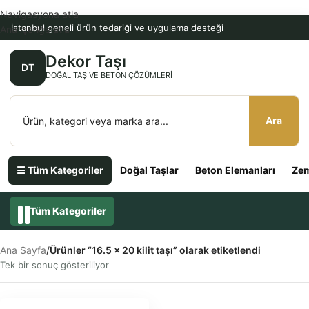
Navigasyona atla
İstanbul geneli ürün tedariği ve uygulama desteği
Ana içeriğe atla
Dekor Taşı
DT
DOĞAL TAŞ VE BETON ÇÖZÜMLERI
Ara
☰ Tüm Kategoriler
Doğal Taşlar
Beton Elemanları
Zem
Tüm Kategoriler
Ana Sayfa
/
Ürünler “16.5 x 20 kilit taşı” olarak etiketlendi
Tek bir sonuç gösteriliyor