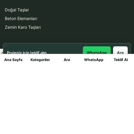
Doğal Taşlar
Beton Elemanları
Zemin Karo Taşları
Hizmetler
Projeniz için teklif alın
WhatsApp
Ara
Uygulama
Ana Sayfa
Kategoriler
Ara
WhatsApp
Teklif Al
Mağaza
Boya Badana
İletişim
0531 912 78 21
WhatsApp ile Teklif Al
info@dekortasi.com