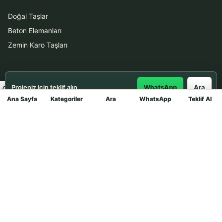
Doğal Taşlar
Beton Elemanları
Zemin Karo Taşları
Hizmetler
Projeniz için teklif alın
WhatsApp
Ara
Uygulama
Ana Sayfa
Kategoriler
Ara
WhatsApp
Teklif Al
Mağaza
Boya Badana
İletişim
0531 912 78 21
WhatsApp ile Teklif Al
info@dekortasi.com