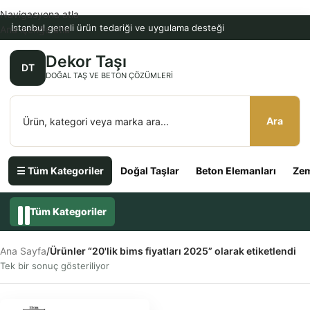
Navigasyona atla
İstanbul geneli ürün tedariği ve uygulama desteği
Ana içeriğe atla
Dekor Taşı
DT
DOĞAL TAŞ VE BETON ÇÖZÜMLERI
Ara
☰ Tüm Kategoriler
Doğal Taşlar
Beton Elemanları
Zem
Tüm Kategoriler
Ana Sayfa
/
Ürünler “20'lik bims fiyatları 2025” olarak etiketlendi
Tek bir sonuç gösteriliyor