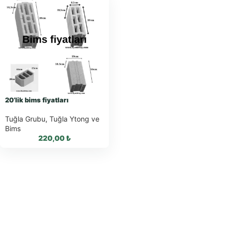
20’lik bims fiyatları
Tuğla Grubu
,
Tuğla Ytong ve
Bims
220,00
₺
WhatsApp ile
Sipariş