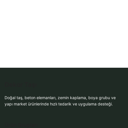
WhatsApp Teklif
Al
Dekor Taşı
Doğal taş, beton elemanları, zemin kaplama, boya grubu ve
yapı market ürünlerinde hızlı tedarik ve uygulama desteği.
Ürün Grupları