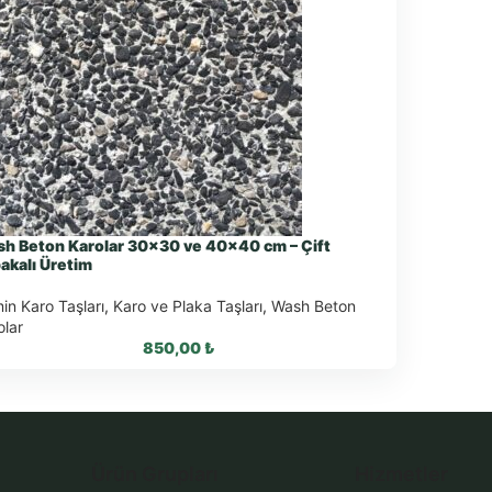
h Beton Karolar 30×30 ve 40×40 cm – Çift
akalı Üretim
in Karo Taşları
,
Karo ve Plaka Taşları
,
Wash Beton
olar
850,00
₺
WhatsApp ile Sipariş
Ürün Grupları
Hizmetler