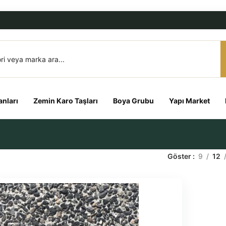
nları
Zemin Karo Taşları
Boya Grubu
Yapı Market
Göster
9
12