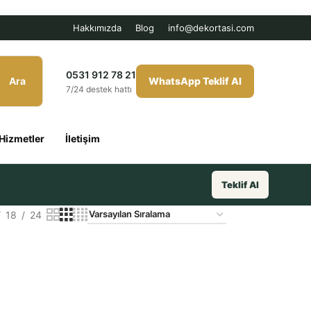
Hakkımızda
Blog
info@dekortasi.com
0531 912 78 21
Ara
WhatsApp Teklif Al
7/24 destek hattı
Hizmetler
İletişim
Teklif Al
18
24