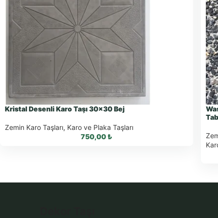
Kristal Desenli Karo Taşı 30×30 Bej
Was
Tab
Zemin Karo Taşları
,
Karo ve Plaka Taşları
Zem
750,00
₺
Kar
WhatsApp ile Sipariş
Dekor Taşı
WhatsApp Teklif Al