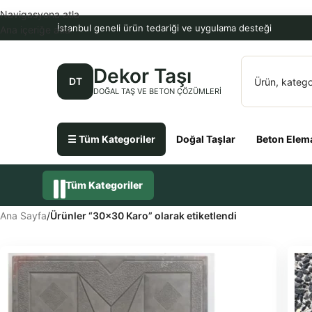
Navigasyona atla
İstanbul geneli ürün tedariği ve uygulama desteği
Ana içeriğe atla
Dekor Taşı
DT
DOĞAL TAŞ VE BETON ÇÖZÜMLERI
☰ Tüm Kategoriler
Doğal Taşlar
Beton Elema
Tüm Kategoriler
Ana Sayfa
/
Ürünler “30x30 Karo” olarak etiketlendi