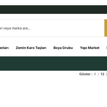
nları
Zemin Karo Taşları
Boya Grubu
Yapı Market
Göster
9
12