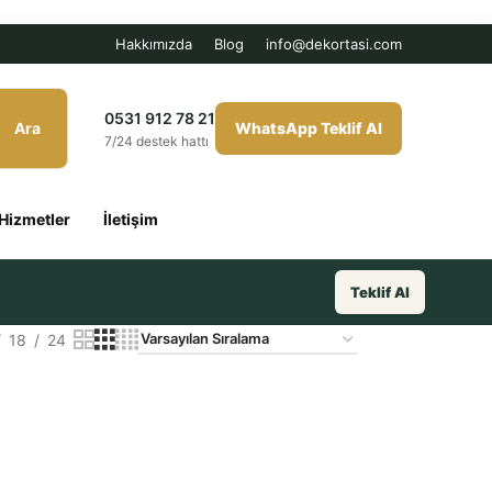
Hakkımızda
Blog
info@dekortasi.com
0531 912 78 21
Ara
WhatsApp Teklif Al
7/24 destek hattı
Hizmetler
İletişim
Teklif Al
18
24