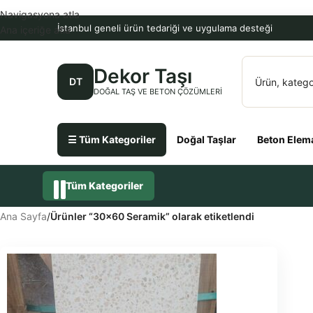
Navigasyona atla
İstanbul geneli ürün tedariği ve uygulama desteği
Ana içeriğe atla
Dekor Taşı
DT
DOĞAL TAŞ VE BETON ÇÖZÜMLERI
☰ Tüm Kategoriler
Doğal Taşlar
Beton Elema
Tüm Kategoriler
Ana Sayfa
/
Ürünler “30x60 Seramik” olarak etiketlendi