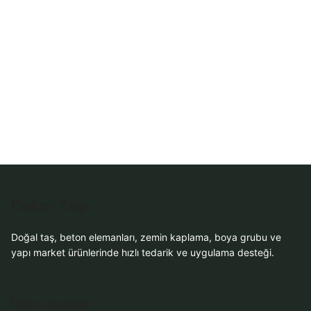
WhatsApp Teklif
Al
Dekor Taşı
Doğal taş, beton elemanları, zemin kaplama, boya grubu ve
yapı market ürünlerinde hızlı tedarik ve uygulama desteği.
Ürün Grupları