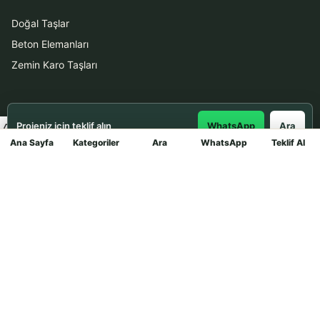
Doğal Taşlar
Beton Elemanları
Zemin Karo Taşları
Hizmetler
Projeniz için teklif alın
WhatsApp
Ara
Uygulama
Ana Sayfa
Kategoriler
Ara
WhatsApp
Teklif Al
Mağaza
Boya Badana
İletişim
0531 912 78 21
WhatsApp ile Teklif Al
info@dekortasi.com