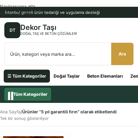
Navigasyona atla
İstanbul geneli ürün tedariği ve uygulama desteği
Ana içeriğe atla
Dekor Taşı
DT
DOĞAL TAŞ VE BETON ÇÖZÜMLERI
Ara
☰ Tüm Kategoriler
Doğal Taşlar
Beton Elemanları
Zem
Tüm Kategoriler
Ana Sayfa
/
Ürünler “5 yıl garantili fırın” olarak etiketlendi
Tek bir sonuç gösteriliyor