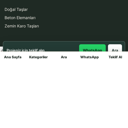
Doğal Taşlar
Beton Elemanları
Zemin Karo Taşları
Hizmetler
Projeniz için teklif alın
WhatsApp
Ara
Uygulama
Ana Sayfa
Kategoriler
Ara
WhatsApp
Teklif Al
Mağaza
Boya Badana
İletişim
0531 912 78 21
WhatsApp ile Teklif Al
info@dekortasi.com