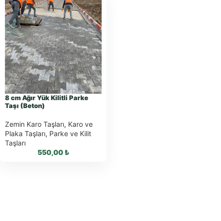
8 cm Ağır Yük Kilitli Parke
Taşı (Beton)
Zemin Karo Taşları
,
Karo ve
Plaka Taşları
,
Parke ve Kilit
Taşları
550,00
₺
WhatsApp ile