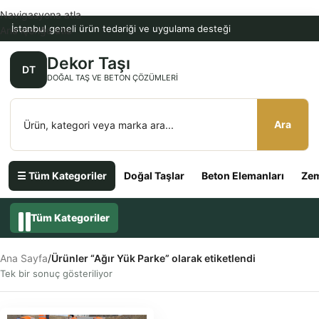
Navigasyona atla
İstanbul geneli ürün tedariği ve uygulama desteği
Ana içeriğe atla
Dekor Taşı
DT
DOĞAL TAŞ VE BETON ÇÖZÜMLERI
Ara
☰ Tüm Kategoriler
Doğal Taşlar
Beton Elemanları
Zem
Tüm Kategoriler
Ana Sayfa
/
Ürünler “Ağır Yük Parke” olarak etiketlendi
Tek bir sonuç gösteriliyor