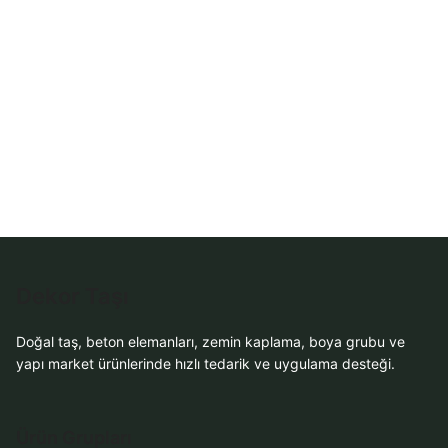
Sipariş
WhatsApp Teklif
Al
Dekor Taşı
Doğal taş, beton elemanları, zemin kaplama, boya grubu ve
yapı market ürünlerinde hızlı tedarik ve uygulama desteği.
Ürün Grupları