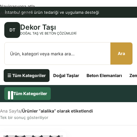
Navigasyona atla
İstanbul geneli ürün tedariği ve uygulama desteği
Ana içeriğe atla
Dekor Taşı
DT
DOĞAL TAŞ VE BETON ÇÖZÜMLERI
Ara
☰ Tüm Kategoriler
Doğal Taşlar
Beton Elemanları
Zem
Tüm Kategoriler
Ana Sayfa
/
Ürünler “alalika” olarak etiketlendi
Tek bir sonuç gösteriliyor