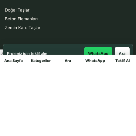
Doğal Taşlar
Beton Elemanları
Zemin Karo Taşları
Hizmetler
Projeniz için teklif alın
WhatsApp
Ara
Uygulama
Ana Sayfa
Kategoriler
Ara
WhatsApp
Teklif Al
Mağaza
Boya Badana
İletişim
0531 912 78 21
WhatsApp ile Teklif Al
info@dekortasi.com