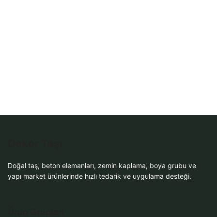
Sipariş
WhatsApp Teklif
Al
Dekor Taşı
Doğal taş, beton elemanları, zemin kaplama, boya grubu ve
yapı market ürünlerinde hızlı tedarik ve uygulama desteği.
Ürün Grupları