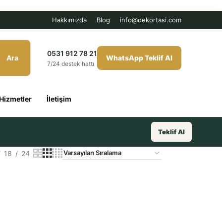
Hakkımızda
Blog
info@dekortasi.com
0531 912 78 21
Ara
WhatsApp Teklif Al
7/24 destek hattı
Hizmetler
İletişim
Teklif Al
18
24