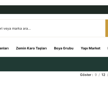
nları
Zemin Karo Taşları
Boya Grubu
Yapı Market
Göster
9
12