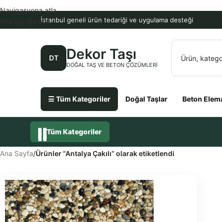
Navigasyona atla
İstanbul geneli ürün tedariği ve uygulama desteği
Ana içeriğe atla
Dekor Taşı
DT
DOĞAL TAŞ VE BETON ÇÖZÜMLERI
☰ Tüm Kategoriler
Doğal Taşlar
Beton Elema
Tüm Kategoriler
Ana Sayfa
/
Ürünler “Antalya Çakılı” olarak etiketlendi