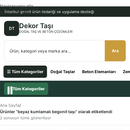
Navigasyona atla
İstanbul geneli ürün tedariği ve uygulama desteği
Ana içeriğe atla
Dekor Taşı
DT
DOĞAL TAŞ VE BETON ÇÖZÜMLERI
Ara
☰ Tüm Kategoriler
Doğal Taşlar
Beton Elemanları
Zem
Tüm Kategoriler
Ana Sayfa
/
Ürünler “beyaz kumlamalı begonit taşı” olarak etiketlendi
2 sonucun tümü gösteriliyor