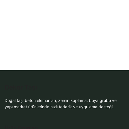
WhatsApp ile
WhatsApp ile
Sipariş
Sipariş
WhatsApp Teklif
WhatsApp Teklif
Al
Al
Dekor Taşı
Doğal taş, beton elemanları, zemin kaplama, boya grubu ve
yapı market ürünlerinde hızlı tedarik ve uygulama desteği.
Ürün Grupları