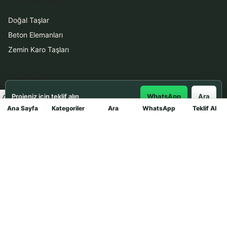
Doğal Taşlar
Beton Elemanları
Zemin Karo Taşları
Hizmetler
Projeniz için teklif alın
WhatsApp
Ara
Uygulama
Ana Sayfa
Kategoriler
Ara
WhatsApp
Teklif Al
Mağaza
Boya Badana
İletişim
0531 912 78 21
WhatsApp ile Teklif Al
info@dekortasi.com