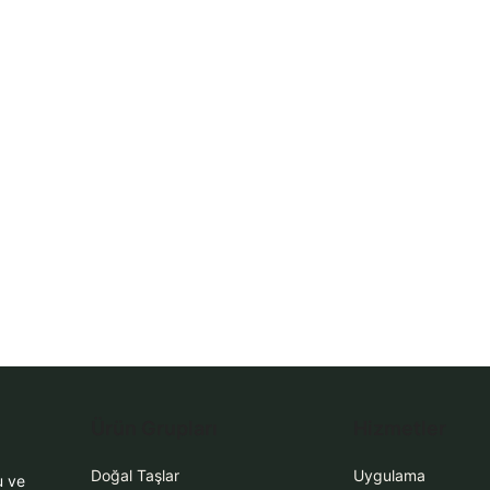
WhatsApp Teklif Al
Ürün Grupları
Hizmetler
Doğal Taşlar
Uygulama
u ve