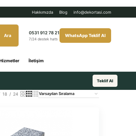
Hakkımızda
Blog
info@dekortasi.com
0531 912 78 21
Ara
WhatsApp Teklif Al
7/24 destek hattı
Hizmetler
İletişim
Teklif Al
18
24