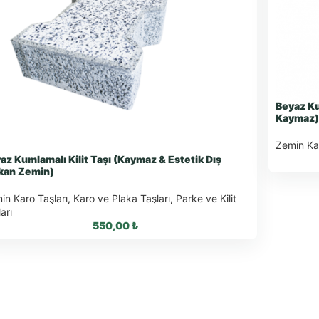
Beyaz Ku
Kaymaz
Zemin Kar
az Kumlamalı Kilit Taşı (Kaymaz & Estetik Dış
an Zemin)
in Karo Taşları
,
Karo ve Plaka Taşları
,
Parke ve Kilit
arı
550,00
₺
What
Wha
WhatsApp ile Sipariş