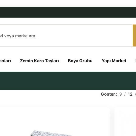
nları
Zemin Karo Taşları
Boya Grubu
Yapı Market
Göster
9
12