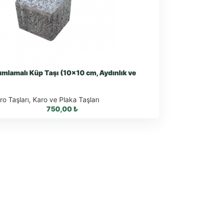
mlamalı Küp Taşı (10×10 cm, Aydınlık ve
)
o Taşları
,
Karo ve Plaka Taşları
750,00
₺
sApp ile Sipariş
tsApp Teklif Al