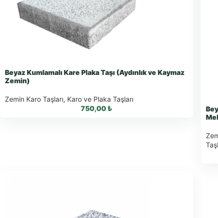
Beyaz Kumlamalı Kare Plaka Taşı (Aydınlık ve Kaymaz
Zemin)
Zemin Karo Taşları
,
Karo ve Plaka Taşları
750,00
₺
Bey
Mek
Zem
Taşl
WhatsApp ile Sipariş
WhatsApp Teklif Al