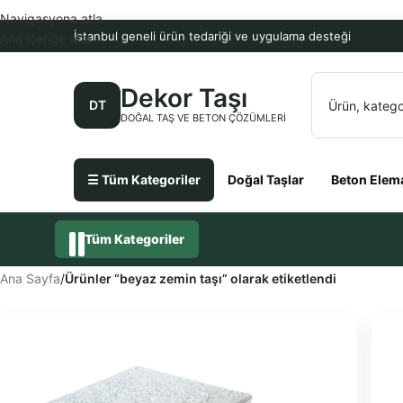
Navigasyona atla
İstanbul geneli ürün tedariği ve uygulama desteği
Ana içeriğe atla
Dekor Taşı
DT
DOĞAL TAŞ VE BETON ÇÖZÜMLERI
☰ Tüm Kategoriler
Doğal Taşlar
Beton Elema
Tüm Kategoriler
Ana Sayfa
/
Ürünler “beyaz zemin taşı” olarak etiketlendi