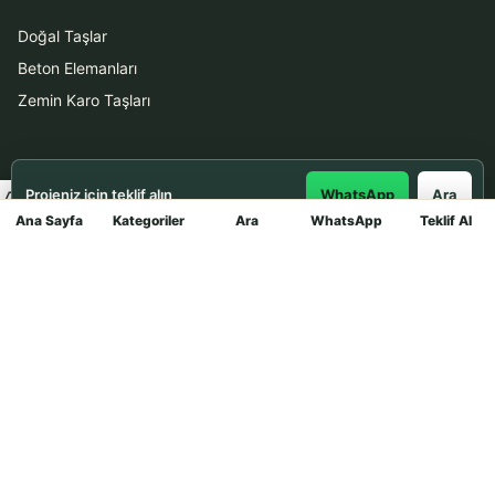
Doğal Taşlar
Beton Elemanları
Zemin Karo Taşları
Hizmetler
Projeniz için teklif alın
WhatsApp
Ara
Uygulama
Ana Sayfa
Kategoriler
Ara
WhatsApp
Teklif Al
Mağaza
Boya Badana
İletişim
0531 912 78 21
WhatsApp ile Teklif Al
info@dekortasi.com