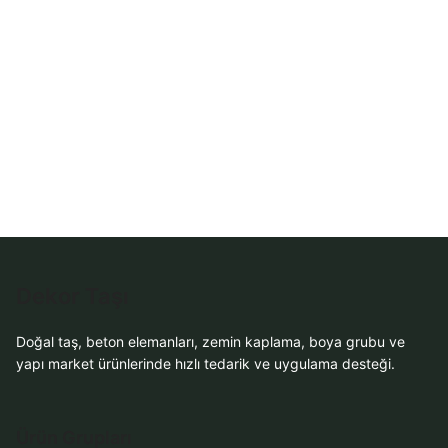
WhatsApp Teklif
Al
Dekor Taşı
Doğal taş, beton elemanları, zemin kaplama, boya grubu ve
yapı market ürünlerinde hızlı tedarik ve uygulama desteği.
Ürün Grupları