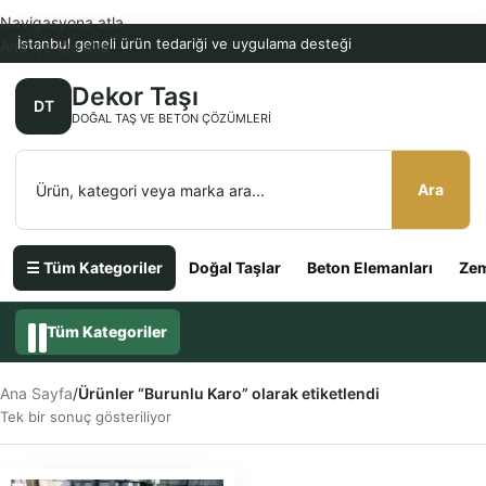
Navigasyona atla
İstanbul geneli ürün tedariği ve uygulama desteği
Ana içeriğe atla
Dekor Taşı
DT
DOĞAL TAŞ VE BETON ÇÖZÜMLERI
Ara
☰ Tüm Kategoriler
Doğal Taşlar
Beton Elemanları
Zem
Tüm Kategoriler
Ana Sayfa
/
Ürünler “Burunlu Karo” olarak etiketlendi
Tek bir sonuç gösteriliyor