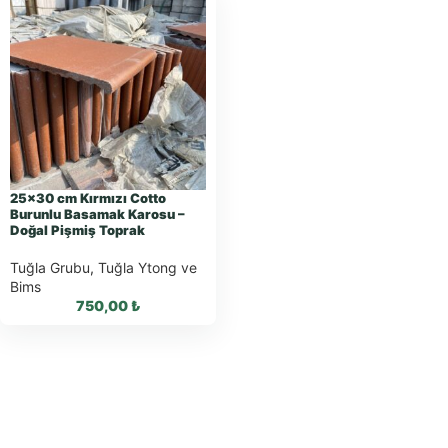
25×30 cm Kırmızı Cotto
Burunlu Basamak Karosu –
Doğal Pişmiş Toprak
Tuğla Grubu
,
Tuğla Ytong ve
Bims
750,00
₺
WhatsApp ile
Sipariş