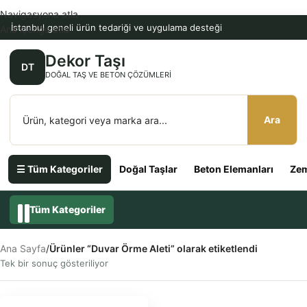
Navigasyona atla
İstanbul geneli ürün tedariği ve uygulama desteği
Ana içeriğe atla
Dekor Taşı
DT
DOĞAL TAŞ VE BETON ÇÖZÜMLERI
Ara
☰ Tüm Kategoriler
Doğal Taşlar
Beton Elemanları
Zem
Tüm Kategoriler
Ana Sayfa
/
Ürünler “Duvar Örme Aleti” olarak etiketlendi
Tek bir sonuç gösteriliyor