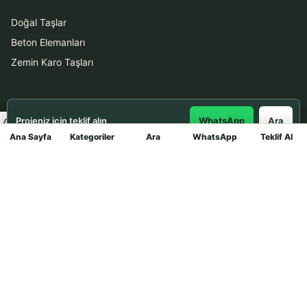
Doğal Taşlar
Beton Elemanları
Zemin Karo Taşları
Hizmetler
Projeniz için teklif alın
WhatsApp
Ara
Uygulama
Ana Sayfa
Kategoriler
Ara
WhatsApp
Teklif Al
Mağaza
Boya Badana
İletişim
0531 912 78 21
WhatsApp ile Teklif Al
info@dekortasi.com