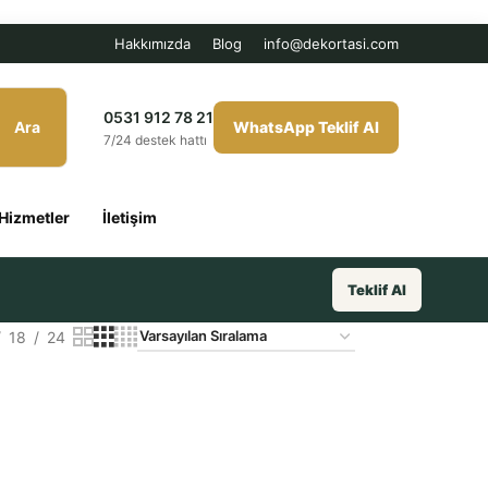
Hakkımızda
Blog
info@dekortasi.com
0531 912 78 21
Ara
WhatsApp Teklif Al
7/24 destek hattı
Hizmetler
İletişim
Teklif Al
18
24