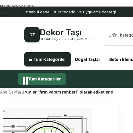
Navigasyona atla
İstanbul geneli ürün tedariği ve uygulama desteği
Ana içeriğe atla
Dekor Taşı
DT
DOĞAL TAŞ VE BETON ÇÖZÜMLERI
☰ Tüm Kategoriler
Doğal Taşlar
Beton Elema
Tüm Kategoriler
Ana Sayfa
/
Ürünler “fırın yapım rehberi” olarak etiketlendi