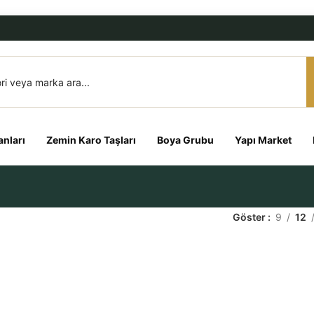
nları
Zemin Karo Taşları
Boya Grubu
Yapı Market
Göster
9
12