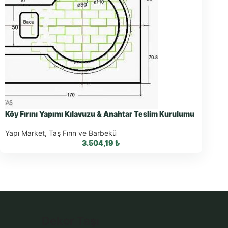
Köy Fırını Yapımı Kılavuzu & Anahtar Teslim Kurulumu
Yapı Market
,
Taş Fırın ve Barbekü
3.504,19
₺
WhatsApp ile Sipariş
Dekor Taşı
WhatsApp Teklif Al