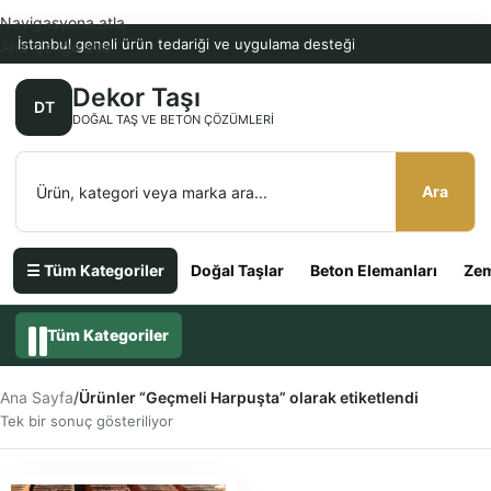
Navigasyona atla
İstanbul geneli ürün tedariği ve uygulama desteği
Ana içeriğe atla
Dekor Taşı
DT
DOĞAL TAŞ VE BETON ÇÖZÜMLERI
Ara
☰ Tüm Kategoriler
Doğal Taşlar
Beton Elemanları
Zem
Tüm Kategoriler
Ana Sayfa
/
Ürünler “Geçmeli Harpuşta” olarak etiketlendi
Tek bir sonuç gösteriliyor