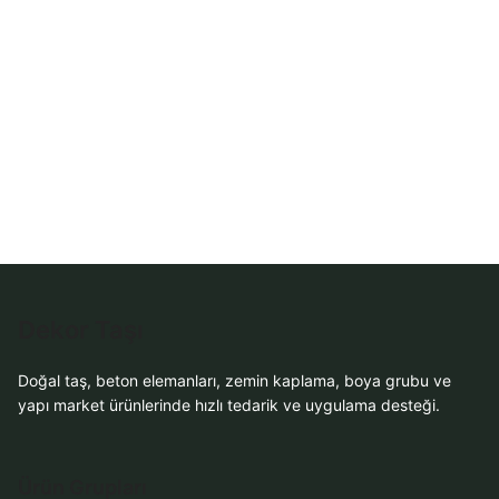
WhatsApp Teklif
Al
Dekor Taşı
Doğal taş, beton elemanları, zemin kaplama, boya grubu ve
yapı market ürünlerinde hızlı tedarik ve uygulama desteği.
Ürün Grupları