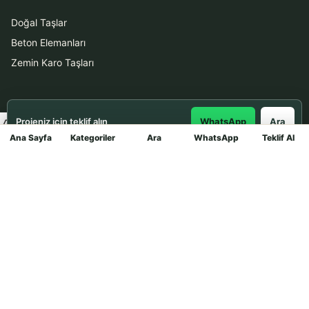
Doğal Taşlar
Beton Elemanları
Zemin Karo Taşları
Hizmetler
Projeniz için teklif alın
WhatsApp
Ara
Uygulama
Ana Sayfa
Kategoriler
Ara
WhatsApp
Teklif Al
Mağaza
Boya Badana
İletişim
0531 912 78 21
WhatsApp ile Teklif Al
info@dekortasi.com