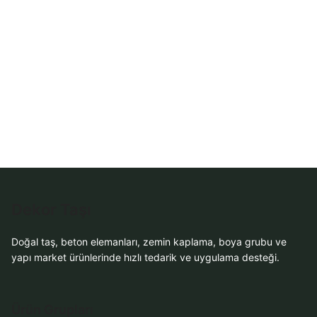
WhatsApp Teklif
Al
Dekor Taşı
Doğal taş, beton elemanları, zemin kaplama, boya grubu ve
yapı market ürünlerinde hızlı tedarik ve uygulama desteği.
Ürün Grupları