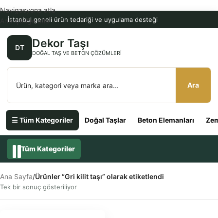
Navigasyona atla
İstanbul geneli ürün tedariği ve uygulama desteği
Ana içeriğe atla
Dekor Taşı
DT
DOĞAL TAŞ VE BETON ÇÖZÜMLERI
Ara
☰ Tüm Kategoriler
Doğal Taşlar
Beton Elemanları
Zem
Tüm Kategoriler
Ana Sayfa
/
Ürünler “Gri kilit taşı” olarak etiketlendi
Tek bir sonuç gösteriliyor