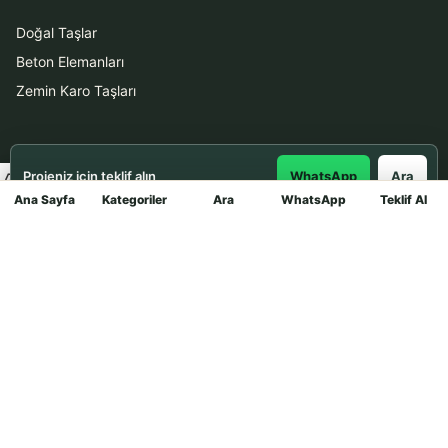
Doğal Taşlar
Beton Elemanları
Zemin Karo Taşları
Hizmetler
Projeniz için teklif alın
WhatsApp
Ara
Uygulama
Ana Sayfa
Kategoriler
Ara
WhatsApp
Teklif Al
Mağaza
Boya Badana
İletişim
0531 912 78 21
WhatsApp ile Teklif Al
info@dekortasi.com