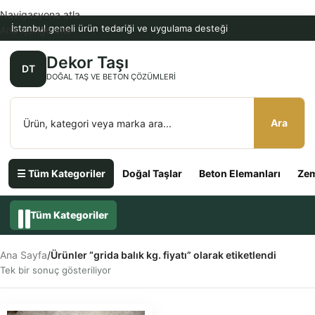
Navigasyona atla
İstanbul geneli ürün tedariği ve uygulama desteği
Ana içeriğe atla
Dekor Taşı
DT
DOĞAL TAŞ VE BETON ÇÖZÜMLERI
Ara
☰ Tüm Kategoriler
Doğal Taşlar
Beton Elemanları
Zem
Tüm Kategoriler
Ana Sayfa
/
Ürünler “grida balık kg. fiyatı” olarak etiketlendi
Tek bir sonuç gösteriliyor