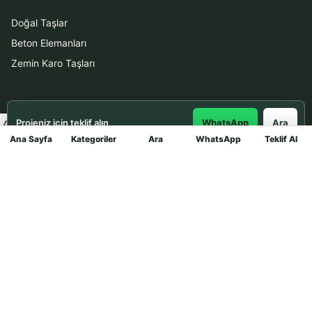
Doğal Taşlar
Beton Elemanları
Zemin Karo Taşları
Hizmetler
Projeniz için teklif alın
WhatsApp
Ara
Uygulama
Ana Sayfa
Kategoriler
Ara
WhatsApp
Teklif Al
Mağaza
Boya Badana
İletişim
0531 912 78 21
WhatsApp ile Teklif Al
info@dekortasi.com