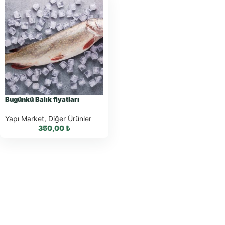
Bugünkü Balık fiyatları
Yapı Market
,
Diğer Ürünler
350,00
₺
WhatsApp ile
Sipariş
WhatsApp Teklif Al