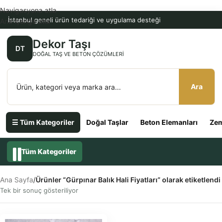
Navigasyona atla
İstanbul geneli ürün tedariği ve uygulama desteği
Ana içeriğe atla
Dekor Taşı
DT
DOĞAL TAŞ VE BETON ÇÖZÜMLERI
Ara
☰ Tüm Kategoriler
Doğal Taşlar
Beton Elemanları
Zem
Tüm Kategoriler
Ana Sayfa
/
Ürünler “Gürpınar Balık Hali Fiyatları” olarak etiketlendi
Tek bir sonuç gösteriliyor