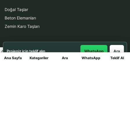
Doğal Taşlar
Beton Elemanları
Zemin Karo Taşları
Hizmetler
Projeniz için teklif alın
WhatsApp
Ara
Uygulama
Ana Sayfa
Kategoriler
Ara
WhatsApp
Teklif Al
Mağaza
Boya Badana
İletişim
0531 912 78 21
WhatsApp ile Teklif Al
info@dekortasi.com