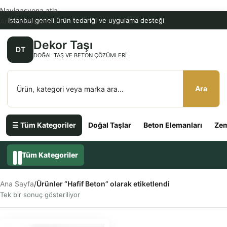
Navigasyona atla
İstanbul geneli ürün tedariği ve uygulama desteği
Ana içeriğe atla
Dekor Taşı
DT
DOĞAL TAŞ VE BETON ÇÖZÜMLERI
Ara
☰ Tüm Kategoriler
Doğal Taşlar
Beton Elemanları
Zem
Tüm Kategoriler
Ana Sayfa
/
Ürünler “Hafif Beton” olarak etiketlendi
Tek bir sonuç gösteriliyor