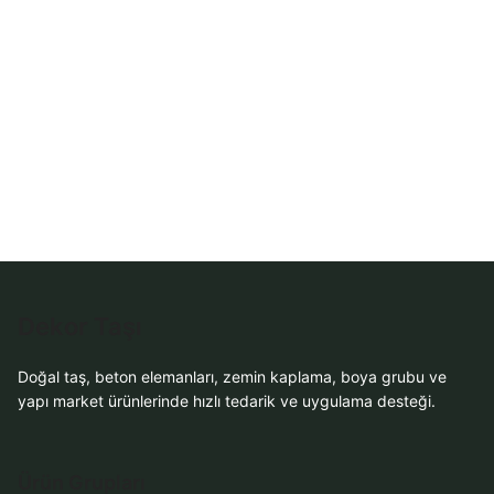
WhatsApp Teklif
Al
Dekor Taşı
Doğal taş, beton elemanları, zemin kaplama, boya grubu ve
yapı market ürünlerinde hızlı tedarik ve uygulama desteği.
Ürün Grupları