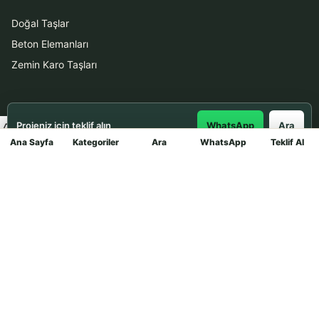
Doğal Taşlar
Beton Elemanları
Zemin Karo Taşları
Hizmetler
Projeniz için teklif alın
WhatsApp
Ara
Uygulama
Ana Sayfa
Kategoriler
Ara
WhatsApp
Teklif Al
Mağaza
Boya Badana
İletişim
0531 912 78 21
WhatsApp ile Teklif Al
info@dekortasi.com