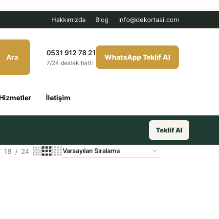
Hakkımızda
Blog
info@dekortasi.com
0531 912 78 21
Ara
WhatsApp Teklif Al
7/24 destek hattı
Hizmetler
İletişim
Teklif Al
18
24