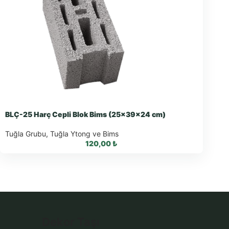
BLÇ-25 Harç Cepli Blok Bims (25x39x24 cm)
Tuğla Grubu
,
Tuğla Ytong ve Bims
120,00
₺
WhatsApp ile Sipariş
Dekor Taşı
WhatsApp Teklif Al