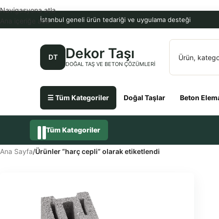
Navigasyona atla
İstanbul geneli ürün tedariği ve uygulama desteği
Ana içeriğe atla
Dekor Taşı
DT
DOĞAL TAŞ VE BETON ÇÖZÜMLERI
☰ Tüm Kategoriler
Doğal Taşlar
Beton Elema
Tüm Kategoriler
Ana Sayfa
/
Ürünler “harç cepli” olarak etiketlendi