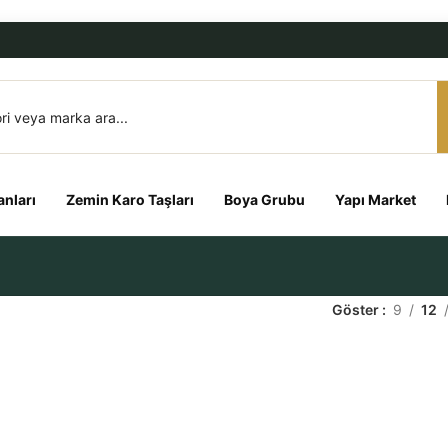
nları
Zemin Karo Taşları
Boya Grubu
Yapı Market
Göster
9
12