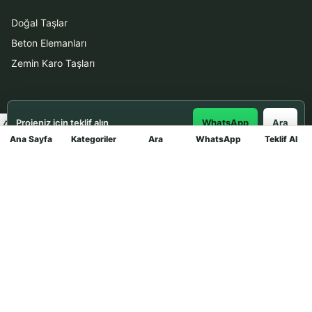
Doğal Taşlar
Beton Elemanları
Zemin Karo Taşları
Hizmetler
Projeniz için teklif alın
WhatsApp
Ara
Uygulama
Ana Sayfa
Kategoriler
Ara
WhatsApp
Teklif Al
Mağaza
Boya Badana
İletişim
0531 912 78 21
WhatsApp ile Teklif Al
info@dekortasi.com