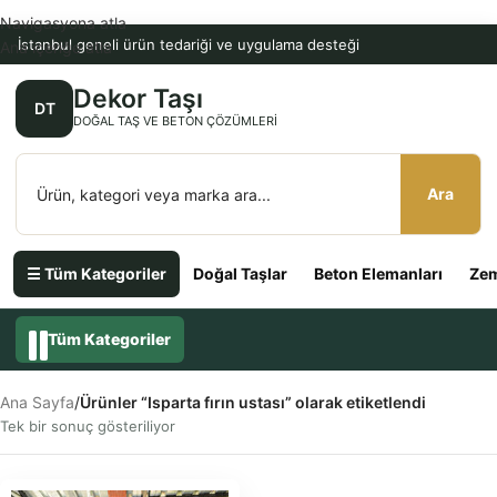
Navigasyona atla
İstanbul geneli ürün tedariği ve uygulama desteği
Ana içeriğe atla
Dekor Taşı
DT
DOĞAL TAŞ VE BETON ÇÖZÜMLERI
Ara
☰ Tüm Kategoriler
Doğal Taşlar
Beton Elemanları
Zem
Tüm Kategoriler
Ana Sayfa
/
Ürünler “Isparta fırın ustası” olarak etiketlendi
Tek bir sonuç gösteriliyor