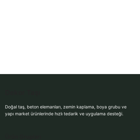
Sipariş
WhatsApp Teklif
Al
Dekor Taşı
Doğal taş, beton elemanları, zemin kaplama, boya grubu ve
yapı market ürünlerinde hızlı tedarik ve uygulama desteği.
Ürün Grupları