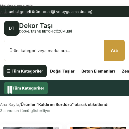
Navigasyona atla
İstanbul geneli ürün tedariği ve uygulama desteği
Ana içeriğe atla
Dekor Taşı
DT
DOĞAL TAŞ VE BETON ÇÖZÜMLERI
Ara
☰ Tüm Kategoriler
Doğal Taşlar
Beton Elemanları
Zem
Tüm Kategoriler
Ana Sayfa
/
Ürünler “Kaldırım Bordürü” olarak etiketlendi
3 sonucun tümü gösteriliyor