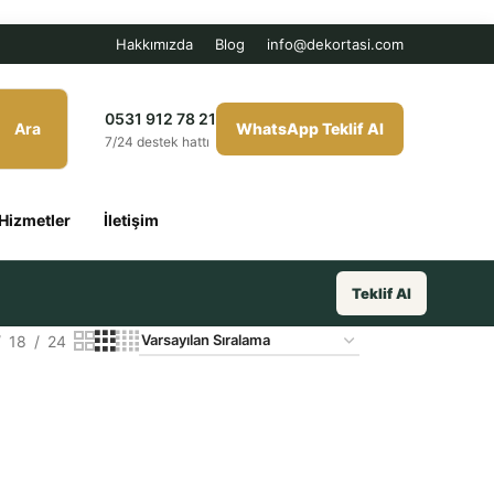
Hakkımızda
Blog
info@dekortasi.com
0531 912 78 21
Ara
WhatsApp Teklif Al
7/24 destek hattı
Hizmetler
İletişim
Teklif Al
18
24