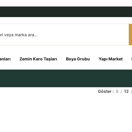
nları
Zemin Karo Taşları
Boya Grubu
Yapı Market
Göster
9
12