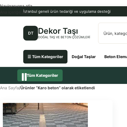
Navigasyona atla
İstanbul geneli ürün tedariği ve uygulama desteği
Ana içeriğe atla
Dekor Taşı
DT
DOĞAL TAŞ VE BETON ÇÖZÜMLERI
☰ Tüm Kategoriler
Doğal Taşlar
Beton Elema
Tüm Kategoriler
Ana Sayfa
/
Ürünler “Karo beton” olarak etiketlendi