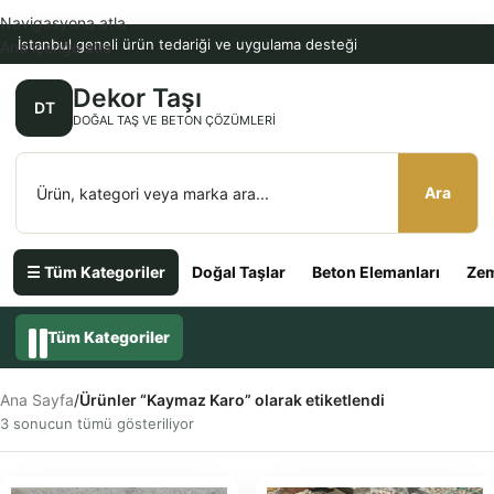
Navigasyona atla
İstanbul geneli ürün tedariği ve uygulama desteği
Ana içeriğe atla
Dekor Taşı
DT
DOĞAL TAŞ VE BETON ÇÖZÜMLERI
Ara
☰ Tüm Kategoriler
Doğal Taşlar
Beton Elemanları
Zem
Tüm Kategoriler
Ana Sayfa
/
Ürünler “Kaymaz Karo” olarak etiketlendi
3 sonucun tümü gösteriliyor