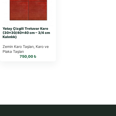
Sipariş
WhatsApp Teklif
WhatsApp Teklif
Al
Al
Yatay Çizgili Tretuvar Karo
(30×30/40×40 cm – 3/4 cm
Kalınlık)
Zemin Karo Taşları
,
Karo ve
Plaka Taşları
750,00
₺
WhatsApp ile
Sipariş
WhatsApp Teklif
Al