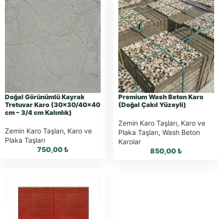
Doğal Görünümlü Kayrak
Premium Wash Beton Karo
Tretuvar Karo (30×30/40×40
(Doğal Çakıl Yüzeyli)
cm – 3/4 cm Kalınlık)
Zemin Karo Taşları
,
Karo ve
Zemin Karo Taşları
,
Karo ve
Plaka Taşları
,
Wash Beton
Plaka Taşları
Karolar
750,00
₺
850,00
₺
WhatsApp ile
WhatsApp ile
Sipariş