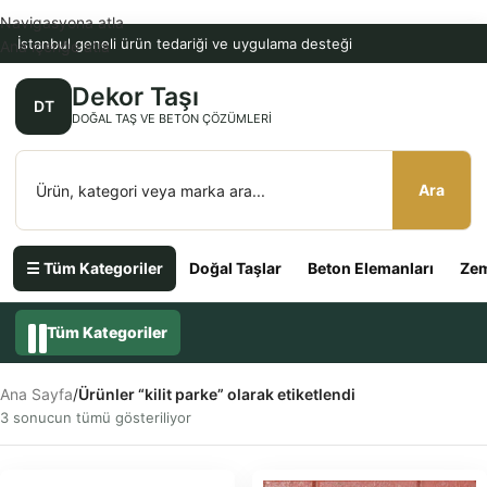
Navigasyona atla
İstanbul geneli ürün tedariği ve uygulama desteği
Ana içeriğe atla
Dekor Taşı
DT
DOĞAL TAŞ VE BETON ÇÖZÜMLERI
Ara
☰ Tüm Kategoriler
Doğal Taşlar
Beton Elemanları
Zem
Tüm Kategoriler
Ana Sayfa
/
Ürünler “kilit parke” olarak etiketlendi
3 sonucun tümü gösteriliyor