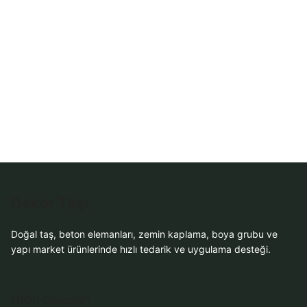
Sipariş
WhatsApp Teklif
Al
Dekor Taşı
Doğal taş, beton elemanları, zemin kaplama, boya grubu ve
yapı market ürünlerinde hızlı tedarik ve uygulama desteği.
Ürün Grupları