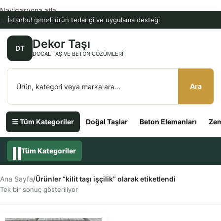
Navigasyona atla
İstanbul geneli ürün tedariği ve uygulama desteği
Ana içeriğe atla
Dekor Taşı
DT
DOĞAL TAŞ VE BETON ÇÖZÜMLERI
Ara
☰ Tüm Kategoriler
Doğal Taşlar
Beton Elemanları
Zem
Tüm Kategoriler
Ana Sayfa
/
Ürünler “kilit taşı işçilik” olarak etiketlendi
Tek bir sonuç gösteriliyor