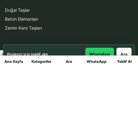
Doğal Taşlar
Beton Elemanları
Zemin Karo Taşları
Hizmetler
Projeniz için teklif alın
WhatsApp
Ara
Uygulama
Ana Sayfa
Kategoriler
Ara
WhatsApp
Teklif Al
Mağaza
Boya Badana
İletişim
0531 912 78 21
WhatsApp ile Teklif Al
info@dekortasi.com