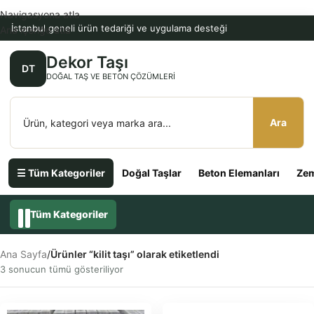
Navigasyona atla
İstanbul geneli ürün tedariği ve uygulama desteği
Ana içeriğe atla
Dekor Taşı
DT
DOĞAL TAŞ VE BETON ÇÖZÜMLERI
Ara
☰ Tüm Kategoriler
Doğal Taşlar
Beton Elemanları
Zem
Tüm Kategoriler
Ana Sayfa
/
Ürünler “kilit taşı” olarak etiketlendi
3 sonucun tümü gösteriliyor