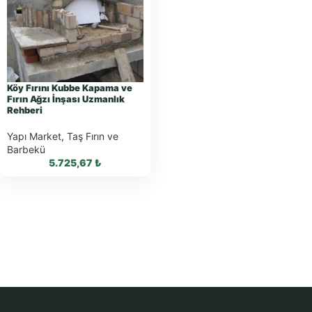
Sipariş
Sipariş
WhatsApp Teklif
WhatsApp Teklif
Al
Al
Köy Fırını Kubbe Kapama ve
Fırın Ağzı İnşası Uzmanlık
Rehberi
Yapı Market
,
Taş Fırın ve
Barbekü
5.725,67
₺
WhatsApp ile
Sipariş
WhatsApp Teklif
Al