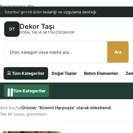
Navigasyona atla
İstanbul geneli ürün tedariği ve uygulama desteği
Ana içeriğe atla
Dekor Taşı
DT
DOĞAL TAŞ VE BETON ÇÖZÜMLERI
Ara
☰ Tüm Kategoriler
Doğal Taşlar
Beton Elemanları
Zem
Tüm Kategoriler
Ana Sayfa
/
Ürünler “Kiremit Harpuşta” olarak etiketlendi
Tek bir sonuç gösteriliyor