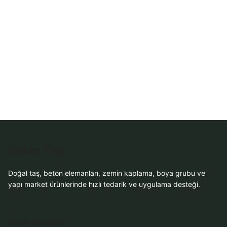
WhatsApp Teklif
Al
Dekor Taşı
Doğal taş, beton elemanları, zemin kaplama, boya grubu ve
yapı market ürünlerinde hızlı tedarik ve uygulama desteği.
Ürün Grupları