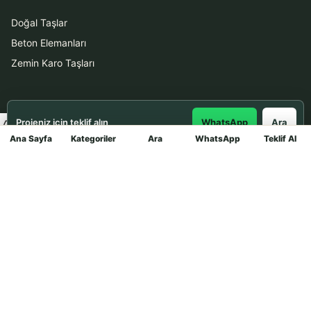
Doğal Taşlar
Beton Elemanları
Zemin Karo Taşları
Hizmetler
Projeniz için teklif alın
WhatsApp
Ara
Uygulama
Ana Sayfa
Kategoriler
Ara
WhatsApp
Teklif Al
Mağaza
Boya Badana
İletişim
0531 912 78 21
WhatsApp ile Teklif Al
info@dekortasi.com