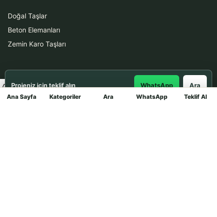
Doğal Taşlar
Beton Elemanları
Zemin Karo Taşları
Hizmetler
Projeniz için teklif alın
WhatsApp
Ara
Uygulama
Ana Sayfa
Kategoriler
Ara
WhatsApp
Teklif Al
Mağaza
Boya Badana
İletişim
0531 912 78 21
WhatsApp ile Teklif Al
info@dekortasi.com