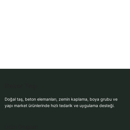
Sipariş
WhatsApp Teklif
Al
Dekor Taşı
Doğal taş, beton elemanları, zemin kaplama, boya grubu ve
yapı market ürünlerinde hızlı tedarik ve uygulama desteği.
Ürün Grupları