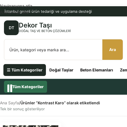
Navigasyona atla
İstanbul geneli ürün tedariği ve uygulama desteği
Ana içeriğe atla
Dekor Taşı
DT
DOĞAL TAŞ VE BETON ÇÖZÜMLERI
Ara
☰ Tüm Kategoriler
Doğal Taşlar
Beton Elemanları
Zem
Tüm Kategoriler
Ana Sayfa
/
Ürünler “Kontrast Karo” olarak etiketlendi
Tek bir sonuç gösteriliyor