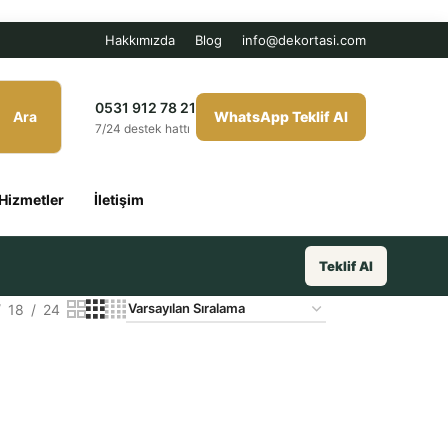
Hakkımızda
Blog
info@dekortasi.com
0531 912 78 21
Ara
WhatsApp Teklif Al
7/24 destek hattı
Hizmetler
İletişim
Teklif Al
18
24