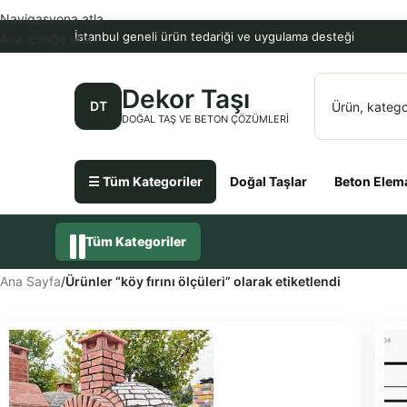
Navigasyona atla
İstanbul geneli ürün tedariği ve uygulama desteği
Ana içeriğe atla
Dekor Taşı
DT
DOĞAL TAŞ VE BETON ÇÖZÜMLERI
☰ Tüm Kategoriler
Doğal Taşlar
Beton Elema
Tüm Kategoriler
Ana Sayfa
/
Ürünler “köy fırını ölçüleri” olarak etiketlendi