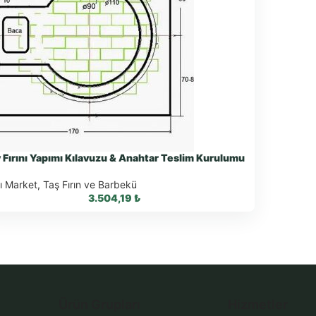
 Fırını Yapımı Kılavuzu & Anahtar Teslim Kurulumu
ı Market
,
Taş Fırın ve Barbekü
3.504,19
₺
WhatsApp ile Sipariş
Ürün Grupları
Hizmetler
WhatsApp Teklif Al