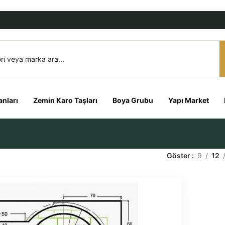
nları
Zemin Karo Taşları
Boya Grubu
Yapı Market
Göster
9
12