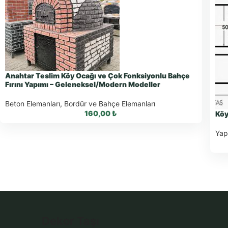
Anahtar Teslim Köy Ocağı ve Çok Fonksiyonlu Bahçe
Fırını Yapımı – Geleneksel/Modern Modeller
Beton Elemanları
,
Bordür ve Bahçe Elemanları
160,00
₺
Köy
Yap
WhatsApp ile Sipariş
WhatsApp Teklif Al
Dekor Taşı