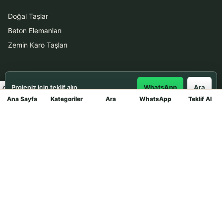
Doğal Taşlar
Beton Elemanları
Zemin Karo Taşları
Hizmetler
Projeniz için teklif alın
WhatsApp
Ara
Uygulama
Ana Sayfa
Kategoriler
Ara
WhatsApp
Teklif Al
Mağaza
Boya Badana
İletişim
0531 912 78 21
WhatsApp ile Teklif Al
info@dekortasi.com