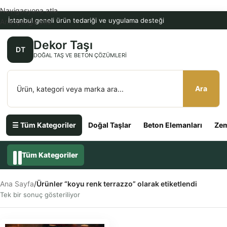
Navigasyona atla
İstanbul geneli ürün tedariği ve uygulama desteği
Ana içeriğe atla
Dekor Taşı
DT
DOĞAL TAŞ VE BETON ÇÖZÜMLERI
Ara
☰ Tüm Kategoriler
Doğal Taşlar
Beton Elemanları
Zem
Tüm Kategoriler
Ana Sayfa
/
Ürünler “koyu renk terrazzo” olarak etiketlendi
Tek bir sonuç gösteriliyor