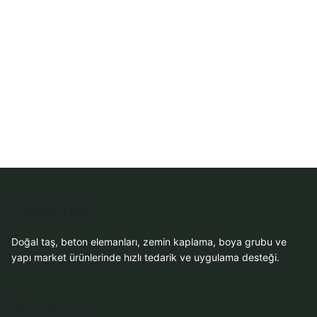
Sipariş
WhatsApp Teklif
Al
Dekor Taşı
Doğal taş, beton elemanları, zemin kaplama, boya grubu ve
yapı market ürünlerinde hızlı tedarik ve uygulama desteği.
Ürün Grupları