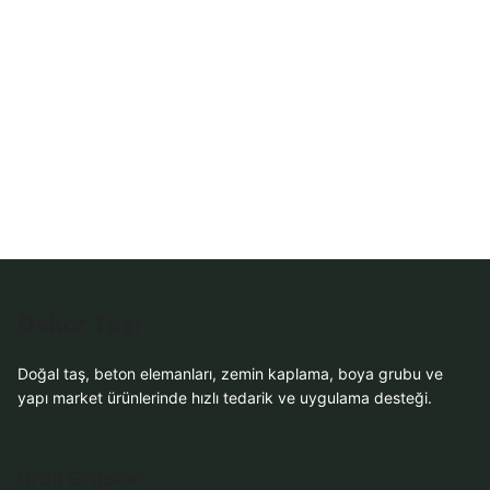
WhatsApp Teklif
Al
Dekor Taşı
Doğal taş, beton elemanları, zemin kaplama, boya grubu ve
yapı market ürünlerinde hızlı tedarik ve uygulama desteği.
Ürün Grupları