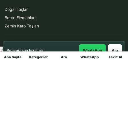
Doğal Taşlar
Beton Elemanları
Zemin Karo Taşları
Hizmetler
Projeniz için teklif alın
WhatsApp
Ara
Uygulama
Ana Sayfa
Kategoriler
Ara
WhatsApp
Teklif Al
Mağaza
Boya Badana
İletişim
0531 912 78 21
WhatsApp ile Teklif Al
info@dekortasi.com