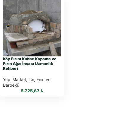
Köy Fırını Kubbe Kapama ve
Fırın Ağzı İnşası Uzmanlık
Rehberi
Yapı Market
,
Taş Fırın ve
Barbekü
5.725,67
₺
WhatsApp ile
Sipariş