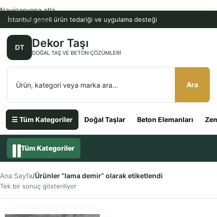
Navigasyona atla
İstanbul geneli ürün tedariği ve uygulama desteği
Ana içeriğe atla
Dekor Taşı
DT
DOĞAL TAŞ VE BETON ÇÖZÜMLERI
Ara
☰ Tüm Kategoriler
Doğal Taşlar
Beton Elemanları
Zem
Tüm Kategoriler
Ana Sayfa
/
Ürünler “lama demir” olarak etiketlendi
Tek bir sonuç gösteriliyor