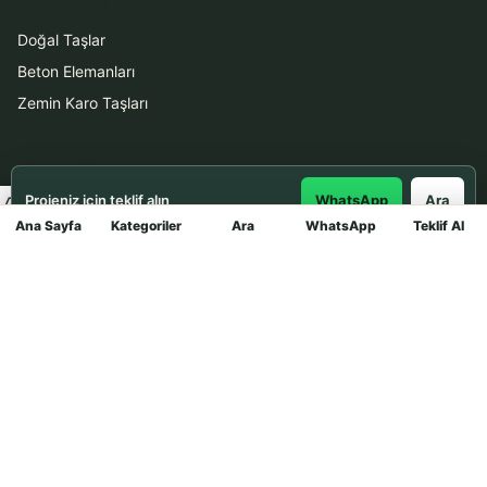
Doğal Taşlar
Beton Elemanları
Zemin Karo Taşları
Hizmetler
Projeniz için teklif alın
WhatsApp
Ara
Uygulama
Ana Sayfa
Kategoriler
Ara
WhatsApp
Teklif Al
Mağaza
Boya Badana
İletişim
0531 912 78 21
WhatsApp ile Teklif Al
info@dekortasi.com