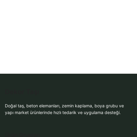
WhatsApp ile
Sipariş
WhatsApp Teklif
Al
Dekor Taşı
Doğal taş, beton elemanları, zemin kaplama, boya grubu ve
yapı market ürünlerinde hızlı tedarik ve uygulama desteği.
Ürün Grupları