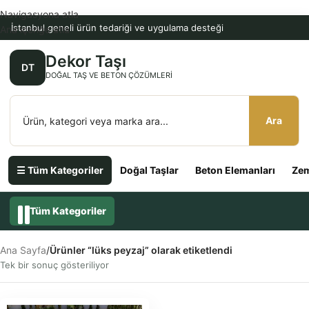
Navigasyona atla
İstanbul geneli ürün tedariği ve uygulama desteği
Ana içeriğe atla
Dekor Taşı
DT
DOĞAL TAŞ VE BETON ÇÖZÜMLERI
Ara
☰ Tüm Kategoriler
Doğal Taşlar
Beton Elemanları
Zem
Tüm Kategoriler
Ana Sayfa
/
Ürünler “lüks peyzaj” olarak etiketlendi
Tek bir sonuç gösteriliyor