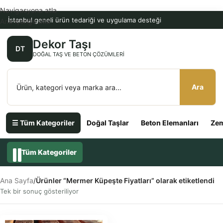
Navigasyona atla
İstanbul geneli ürün tedariği ve uygulama desteği
Ana içeriğe atla
Dekor Taşı
DT
DOĞAL TAŞ VE BETON ÇÖZÜMLERI
Ara
☰ Tüm Kategoriler
Doğal Taşlar
Beton Elemanları
Zem
Tüm Kategoriler
Ana Sayfa
/
Ürünler “Mermer Küpeşte Fiyatları” olarak etiketlendi
Tek bir sonuç gösteriliyor