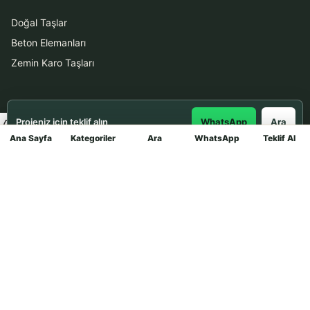
Doğal Taşlar
Beton Elemanları
Zemin Karo Taşları
Hizmetler
Projeniz için teklif alın
WhatsApp
Ara
Uygulama
Ana Sayfa
Kategoriler
Ara
WhatsApp
Teklif Al
Mağaza
Boya Badana
İletişim
0531 912 78 21
WhatsApp ile Teklif Al
info@dekortasi.com