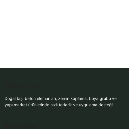
WhatsApp Teklif
Al
Dekor Taşı
Doğal taş, beton elemanları, zemin kaplama, boya grubu ve
yapı market ürünlerinde hızlı tedarik ve uygulama desteği.
Ürün Grupları