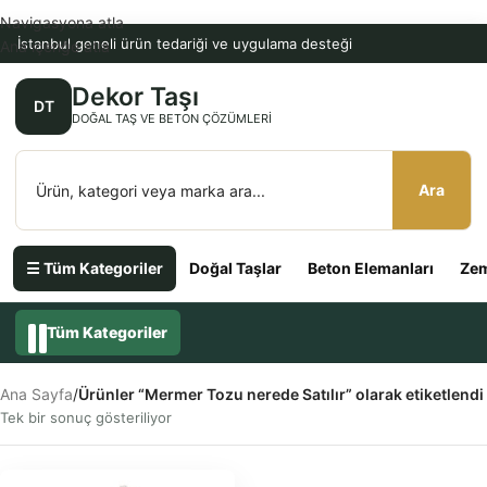
Navigasyona atla
İstanbul geneli ürün tedariği ve uygulama desteği
Ana içeriğe atla
Dekor Taşı
DT
DOĞAL TAŞ VE BETON ÇÖZÜMLERI
Ara
☰ Tüm Kategoriler
Doğal Taşlar
Beton Elemanları
Zem
Tüm Kategoriler
Ana Sayfa
/
Ürünler “Mermer Tozu nerede Satılır” olarak etiketlendi
Tek bir sonuç gösteriliyor