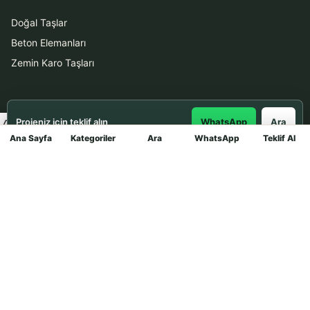
Doğal Taşlar
Beton Elemanları
Zemin Karo Taşları
Hizmetler
Projeniz için teklif alın
WhatsApp
Ara
Uygulama
Ana Sayfa
Kategoriler
Ara
WhatsApp
Teklif Al
Mağaza
Boya Badana
İletişim
0531 912 78 21
WhatsApp ile Teklif Al
info@dekortasi.com