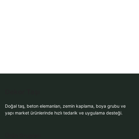
Sipariş
WhatsApp Teklif
Al
Dekor Taşı
Doğal taş, beton elemanları, zemin kaplama, boya grubu ve
yapı market ürünlerinde hızlı tedarik ve uygulama desteği.
Ürün Grupları