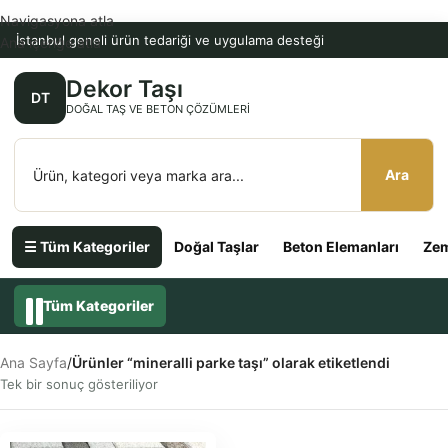
Navigasyona atla
İstanbul geneli ürün tedariği ve uygulama desteği
Ana içeriğe atla
Dekor Taşı
DT
DOĞAL TAŞ VE BETON ÇÖZÜMLERI
Ara
☰ Tüm Kategoriler
Doğal Taşlar
Beton Elemanları
Zem
Tüm Kategoriler
Ana Sayfa
/
Ürünler “mineralli parke taşı” olarak etiketlendi
Tek bir sonuç gösteriliyor