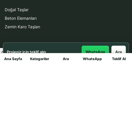
Doğal Taşlar
Beton Elemanları
Zemin Karo Taşları
Hizmetler
Projeniz için teklif alın
WhatsApp
Ara
Uygulama
Ana Sayfa
Kategoriler
Ara
WhatsApp
Teklif Al
Mağaza
Boya Badana
İletişim
0531 912 78 21
WhatsApp ile Teklif Al
info@dekortasi.com