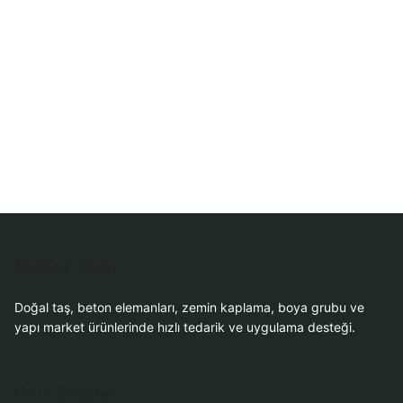
Sipariş
WhatsApp Teklif
Al
Dekor Taşı
Doğal taş, beton elemanları, zemin kaplama, boya grubu ve
yapı market ürünlerinde hızlı tedarik ve uygulama desteği.
Ürün Grupları