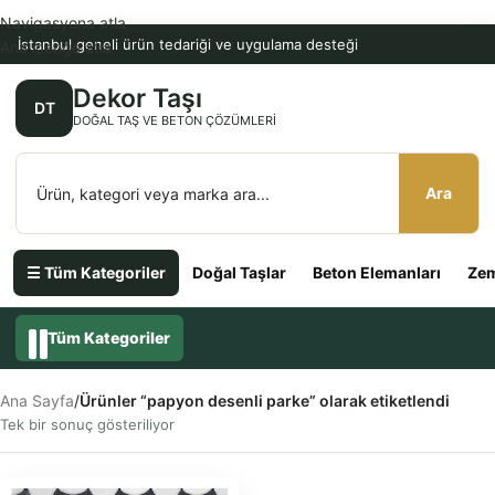
Navigasyona atla
İstanbul geneli ürün tedariği ve uygulama desteği
Ana içeriğe atla
Dekor Taşı
DT
DOĞAL TAŞ VE BETON ÇÖZÜMLERI
Ara
☰ Tüm Kategoriler
Doğal Taşlar
Beton Elemanları
Zem
Tüm Kategoriler
Ana Sayfa
/
Ürünler “papyon desenli parke” olarak etiketlendi
Tek bir sonuç gösteriliyor