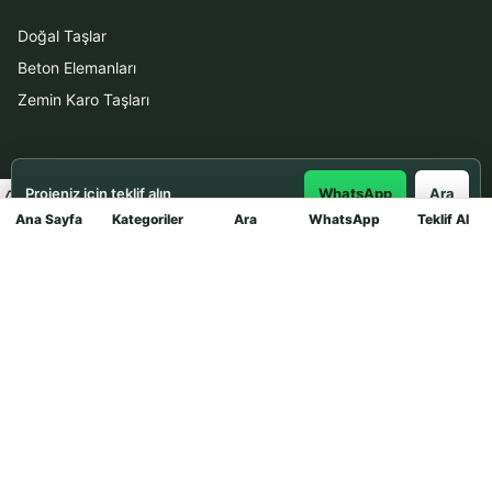
Doğal Taşlar
Beton Elemanları
Zemin Karo Taşları
Hizmetler
Projeniz için teklif alın
WhatsApp
Ara
Uygulama
Ana Sayfa
Kategoriler
Ara
WhatsApp
Teklif Al
Mağaza
Boya Badana
İletişim
0531 912 78 21
WhatsApp ile Teklif Al
info@dekortasi.com