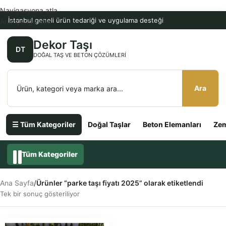
Navigasyona atla
İstanbul geneli ürün tedariği ve uygulama desteği
Ana içeriğe atla
Dekor Taşı
DT
DOĞAL TAŞ VE BETON ÇÖZÜMLERI
Ara
☰ Tüm Kategoriler
Doğal Taşlar
Beton Elemanları
Zem
Tüm Kategoriler
Ana Sayfa
/
Ürünler “parke taşı fiyatı 2025” olarak etiketlendi
Tek bir sonuç gösteriliyor