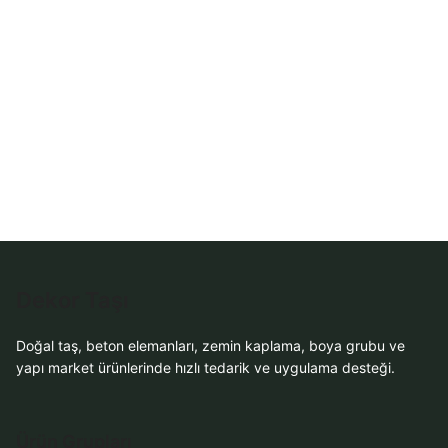
WhatsApp ile
Sipariş
WhatsApp Teklif
Al
Dekor Taşı
Doğal taş, beton elemanları, zemin kaplama, boya grubu ve
yapı market ürünlerinde hızlı tedarik ve uygulama desteği.
Ürün Grupları