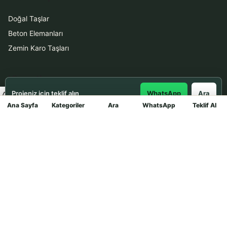
Doğal Taşlar
Beton Elemanları
Zemin Karo Taşları
Hizmetler
Projeniz için teklif alın
WhatsApp
Ara
Uygulama
Ana Sayfa
Kategoriler
Ara
WhatsApp
Teklif Al
Mağaza
Boya Badana
İletişim
0531 912 78 21
WhatsApp ile Teklif Al
info@dekortasi.com