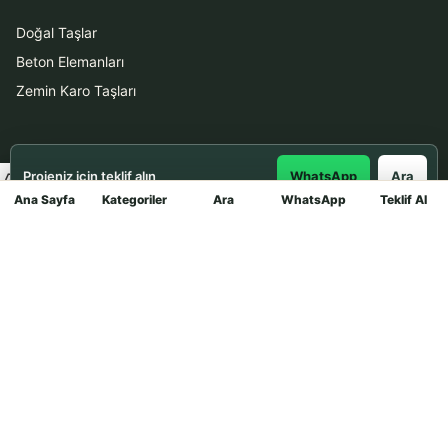
Doğal Taşlar
Beton Elemanları
Zemin Karo Taşları
Hizmetler
Projeniz için teklif alın
WhatsApp
Ara
Uygulama
Ana Sayfa
Kategoriler
Ara
WhatsApp
Teklif Al
Mağaza
Boya Badana
İletişim
0531 912 78 21
WhatsApp ile Teklif Al
info@dekortasi.com