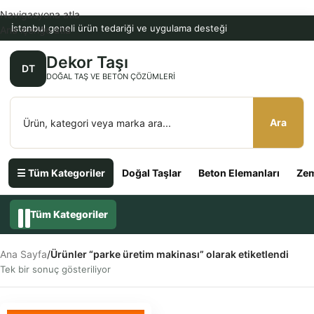
Navigasyona atla
İstanbul geneli ürün tedariği ve uygulama desteği
Ana içeriğe atla
Dekor Taşı
DT
DOĞAL TAŞ VE BETON ÇÖZÜMLERI
Ara
☰ Tüm Kategoriler
Doğal Taşlar
Beton Elemanları
Zem
Tüm Kategoriler
Ana Sayfa
/
Ürünler “parke üretim makinası” olarak etiketlendi
Tek bir sonuç gösteriliyor