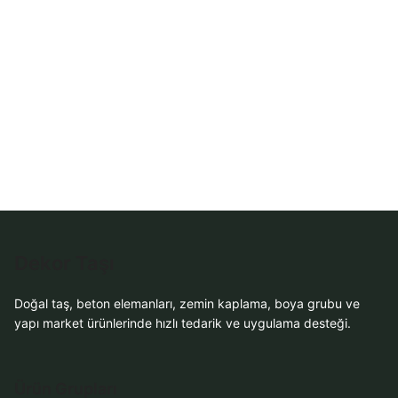
Sipariş
WhatsApp Teklif
Al
Dekor Taşı
Doğal taş, beton elemanları, zemin kaplama, boya grubu ve
yapı market ürünlerinde hızlı tedarik ve uygulama desteği.
Ürün Grupları