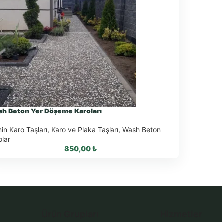
h Beton Yer Döşeme Karoları
in Karo Taşları
,
Karo ve Plaka Taşları
,
Wash Beton
olar
850,00
₺
WhatsApp ile Sipariş
Ürün Grupları
Hizmetler