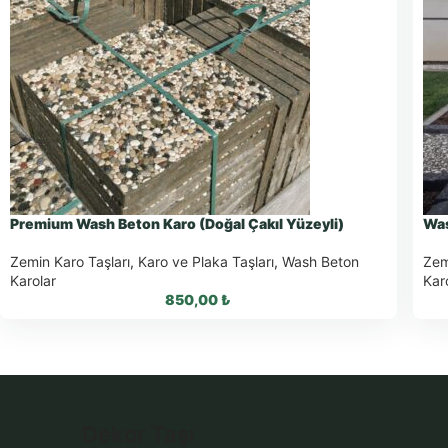
Premium Wash Beton Karo (Doğal Çakıl Yüzeyli)
Was
Zemin Karo Taşları
,
Karo ve Plaka Taşları
,
Wash Beton
Zem
Karolar
Kar
850,00
₺
WhatsApp ile Sipariş
Dekor Taşı