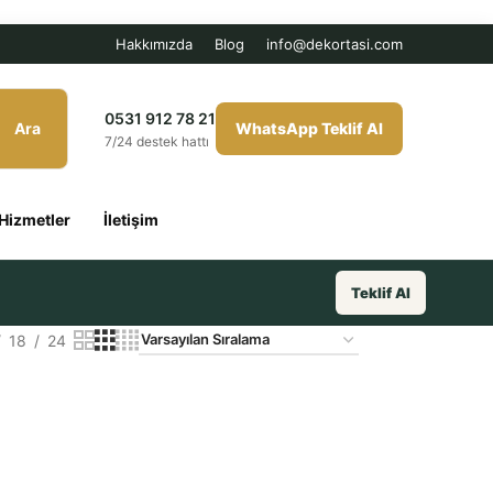
Hakkımızda
Blog
info@dekortasi.com
0531 912 78 21
Ara
WhatsApp Teklif Al
7/24 destek hattı
Hizmetler
İletişim
Teklif Al
18
24