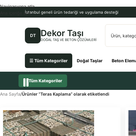
Navigasyona atla
İstanbul geneli ürün tedariği ve uygulama desteği
Ana içeriğe atla
Dekor Taşı
DT
DOĞAL TAŞ VE BETON ÇÖZÜMLERI
☰ Tüm Kategoriler
Doğal Taşlar
Beton Elema
Tüm Kategoriler
Ana Sayfa
/
Ürünler “Teras Kaplama” olarak etiketlendi