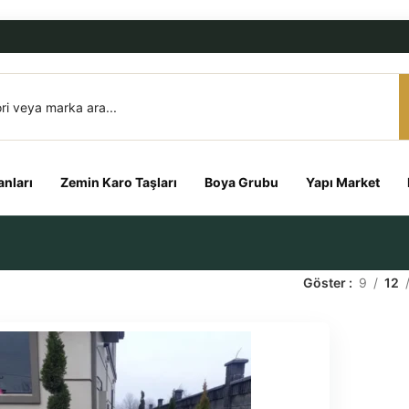
nları
Zemin Karo Taşları
Boya Grubu
Yapı Market
Göster
9
12