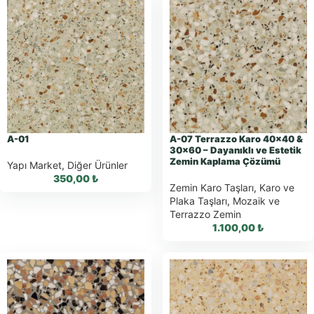
A-01
A-07 Terrazzo Karo 40×40 &
30×60 – Dayanıklı ve Estetik
Zemin Kaplama Çözümü
Yapı Market
,
Diğer Ürünler
350,00
₺
Zemin Karo Taşları
,
Karo ve
Plaka Taşları
,
Mozaik ve
Terrazzo Zemin
1.100,00
₺
WhatsApp ile
Sipariş
WhatsApp Teklif
WhatsApp ile