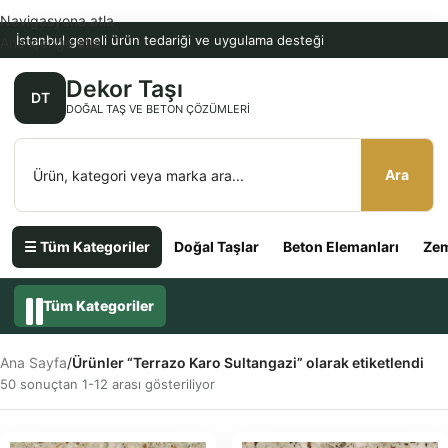
Navigasyona atla
İstanbul geneli ürün tedariği ve uygulama desteği
Ana içeriğe atla
Dekor Taşı
DT
DOĞAL TAŞ VE BETON ÇÖZÜMLERI
Ara
☰ Tüm Kategoriler
Doğal Taşlar
Beton Elemanları
Zem
Tüm Kategoriler
Ana Sayfa
/
Ürünler “Terrazo Karo Sultangazi” olarak etiketlendi
50 sonuçtan 1-12 arası gösteriliyor