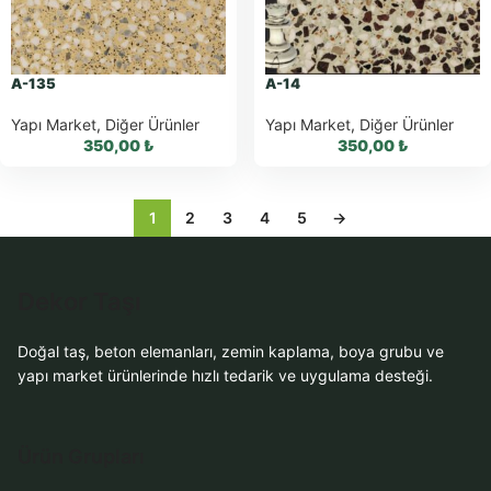
WhatsApp Teklif
WhatsApp Teklif
Al
Al
A-135
A-14
Yapı Market
,
Diğer Ürünler
Yapı Market
,
Diğer Ürünler
350,00
₺
350,00
₺
1
2
3
4
5
→
WhatsApp ile
WhatsApp ile
Dekor Taşı
Sipariş
Sipariş
WhatsApp Teklif
WhatsApp Teklif
Doğal taş, beton elemanları, zemin kaplama, boya grubu ve
Al
Al
yapı market ürünlerinde hızlı tedarik ve uygulama desteği.
Ürün Grupları