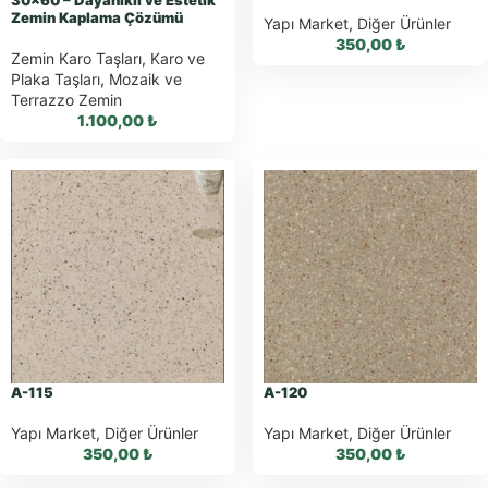
30×60 – Dayanıklı ve Estetik
Zemin Kaplama Çözümü
Yapı Market
,
Diğer Ürünler
350,00
₺
Zemin Karo Taşları
,
Karo ve
Plaka Taşları
,
Mozaik ve
Terrazzo Zemin
1.100,00
₺
WhatsApp ile
Sipariş
WhatsApp Teklif
WhatsApp ile
Al
Sipariş
WhatsApp Teklif
Al
A-115
A-120
Yapı Market
,
Diğer Ürünler
Yapı Market
,
Diğer Ürünler
350,00
₺
350,00
₺