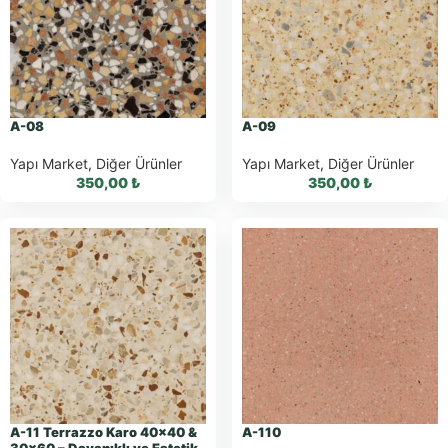
Al
Sipariş
WhatsApp Teklif
Al
A-08
A-09
Yapı Market
,
Diğer Ürünler
Yapı Market
,
Diğer Ürünler
350,00
₺
350,00
₺
WhatsApp ile
WhatsApp ile
Sipariş
Sipariş
WhatsApp Teklif
WhatsApp Teklif
Al
Al
A-11 Terrazzo Karo 40×40 &
A-110